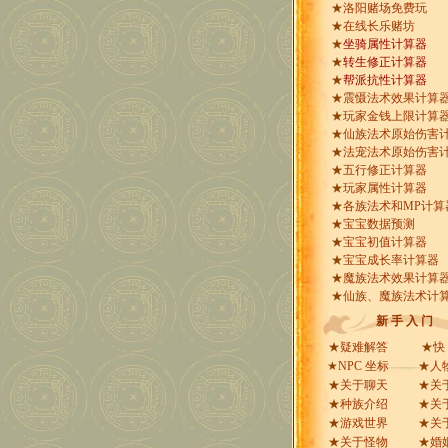
★
洛阳赌场免费玩
★
在线长乐赌坊
★
坐骑属性计算器
★
转生修正计算器
★
帮派抗性计算器
★
震慑法术效果计算
★
玩家金钱上限计算
★
仙族法术原始伤害
★
法宠法术原始伤害
★
五行修正计算器
★
玩家属性计算器
★
各族法术和MP计算
★
宝宝数据预测
★
宝宝初值计算器
★
宝宝成长率计算器
★
魔族法术效果计算
★
仙族、魔族法术计
新 手 入 门
★
疑难解答
★
快
★
NPC 坐标
★
人
★
关于聊天
★
关
★
种族介绍
★
关
★
游戏世界
★
关
★
关于怪物
★
婚