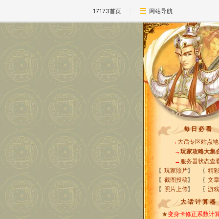
17173首页
网站导航
每 日 必 看
→
大话专区站点地
→
玩家攻略大集
→
服务器状态查
〖
玩家照片
〗
〖
精
〖
截图投稿
〗
〖
文
〖
照片上传
〗
〖
游
大 话 计 算 器
★
变身卡修正系数计