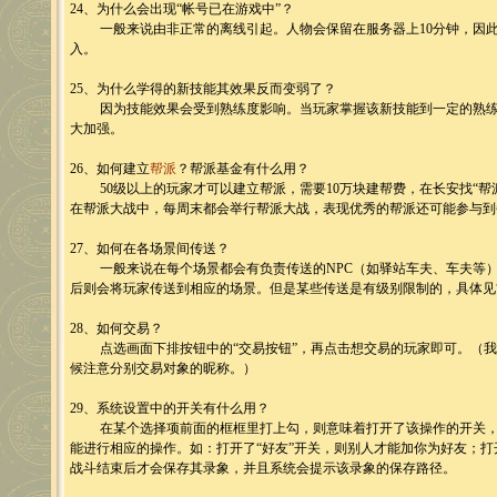
24、为什么会出现“帐号已在游戏中”？
一般来说由非正常的离线引起。人物会保留在服务器上10分钟，因此
入。
25、为什么学得的新技能其效果反而变弱了？
因为技能效果会受到熟练度影响。当玩家掌握该新技能到一定的熟练
大加强。
26、如何建立
帮派
？帮派基金有什么用？
50级以上的玩家才可以建立帮派，需要10万块建帮费，在长安找“帮
在帮派大战中，每周末都会举行帮派大战，表现优秀的帮派还可能参与到
27、如何在各场景间传送？
一般来说在每个场景都会有负责传送的NPC（如驿站车夫、车夫等）
后则会将玩家传送到相应的场景。但是某些传送是有级别限制的，具体见“
28、如何交易？
点选画面下排按钮中的“交易按钮”，再点击想交易的玩家即可。（我
候注意分别交易对象的昵称。）
29、系统设置中的开关有什么用？
在某个选择项前面的框框里打上勾，则意味着打开了该操作的开关，
能进行相应的操作。如：打开了“好友”开关，则别人才能加你为好友；打
战斗结束后才会保存其录象，并且系统会提示该录象的保存路径。