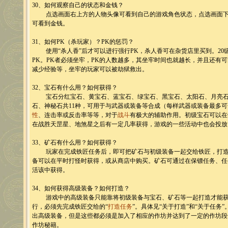
30、如何观察自己的状态和金钱？
点选画面右上方的人物头像可看到自己的游戏角色状态，点选画面下排
可看到金钱。
31、如何PK（杀玩家）？PK的惩罚？
使用“杀人香”后才可以进行强行PK，杀人香可在杂货店里买到。20
PK。PK者必须坐牢，PK的人数越多，其坐牢时间也就越长，并且还有
减少经验等，坐牢的玩家可以被劫狱救出。
32、宝石有什么用？如何获得？
宝石分红宝石、黄宝石、蓝宝石、绿宝石、黑宝石、太阳石、月亮石
石、神秘石共11种，可用于与武器或装备等合成（每样武器或装备最多
性
、连击率或反击率等等，对于
战斗
有极大的辅助作用。初级宝石可以在
在战胜天罡星、地煞星之后有一定几率获得，游戏的一些活动中也会投放
33、矿石有什么用？如何获得？
玩家在完成铁匠任务后，即可把矿石与初级装备一起交给铁匠，打造
备可以在平时打怪时获得，或从商店中购买。矿石可通过在保镖任务、任
活该中获得。
34、如何获得高级装备？如何打造？
游戏中的高级装备只能靠将初级装备与宝石、矿石等一起打造才能获
行，必须先完成铁匠交给的“
打造任务
”。具体见“关于打造”和“关于任务
出高级装备，但是这些都必须是加入了相应的作坊并达到了一定的作坊段
作坊秘籍。