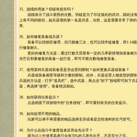
35、战绩的用途？切磋有损失吗？
战绩表示了战斗获胜的次数。切磋是为了印证彼此的武功，因此没有
上有不同的级别，如兵器谱的第一名是武圣，当然，这是需要非常了得的
誉。
36、如何修复装备或兵器？
装备可以找铁匠修理，但只能修三次，也可以找学徒修复，而1-14级
行修复耐久。
更好的修复方法是：通过打败天罡星有一定的几率获得增加装备耐久
光芒石和要修复的装备一起打造，即可不限次数地修复装备。
37、使用某种兵器或装备受是否会受到限制？如何更换兵器或装备？
兵器或装备都受等级和力量的限制。此外，兵器还受人物造型的限制
兵器的方法是：打开“道具栏”，选中武器，再点击“卸下”按钮即可卸下
器，再选择"使用"。装备情况相似。
38、如何获得任务提示？
点选画面下排按钮中的"任务按钮"，即可看到有关的任务提示。
39、如何处理不用的物品。
玩家可以将不再需要的物品选择丢弃或者是交给渔村的乞丐皆可。
40、为什么在战斗中速度低者反而会先出手？
因为
战斗
中速度高者只会有70%的几率先出手，不是百分之百。