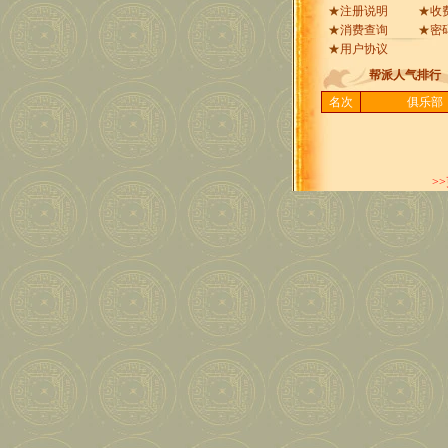
★
注册说明
★
收
★
消费查询
★
密
★
用户协议
帮派人气排行
名次
俱乐部
>