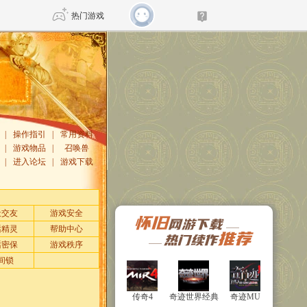
热门游戏
DNF
传奇4
剑网3旗舰版
新天龙八部
|
操作指引
|
常用资料
|
游戏物品
|
召唤兽
|
进入论坛
|
游戏下载
自由
诛仙世界
仙剑世界
天交友
游戏安全
话精灵
帮助中心
话密保
游戏秩序
间锁
传奇4
传奇4
奇迹世界经典
奇迹世界经典
奇迹MU
奇迹MU