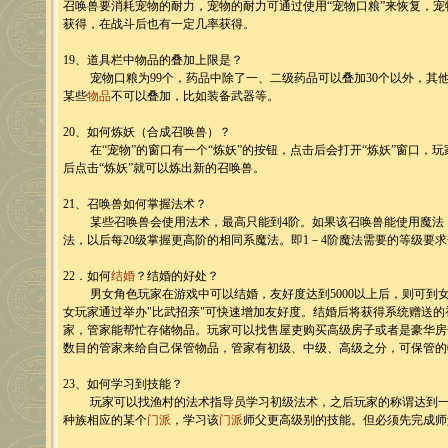
召唤兽要消耗宠物的耐力，宠物的耐力可通过使用“宠物口粮”来恢复，宠
获得，在战斗后也有一定几率获得。
19、道具栏中物品的叠加上限是？
宠物口粮为99个，药品中除了一、二级药品可以叠加30个以外，其他
某些
物品
不可以叠加，比如装备武器等。
20、如何炼妖（合成召唤兽）？
在“宠物”的窗口有一个“炼妖”的按钮，点击后会打开“炼妖”窗口，玩
后点击“炼妖”就可以炼出新的召唤兽。
21、召唤兽如何掌握法术？
某些召唤兽会使用法术，最高只能到4阶。如果该召唤兽能使用魔法，
法，以后每20级掌握更高阶的相同系魔法。即1－4阶魔法需要的等级要求分别
22．如何
结婚
？结婚的好处？
男女角色玩家在游戏中可以结婚，友好度达到5000以上后，则可到
女玩家通过举办"比武招亲"可快速增加友好度。结婚后将获得系统赠送的
家，管家能帮忙存储物品。玩家可以找售屋吏购买高级房子或者是豪华房
数目的管家来给自己保管物品，管家有初级、中级、高级之分，可保管的
23、如何学习到技能？
玩家可以找渔村的法术指导员学习初级法术，之后玩家的称谓达到一
种族相应的某个
门派
，学习该
门派
师父更高级别的技能。但必须先完成师