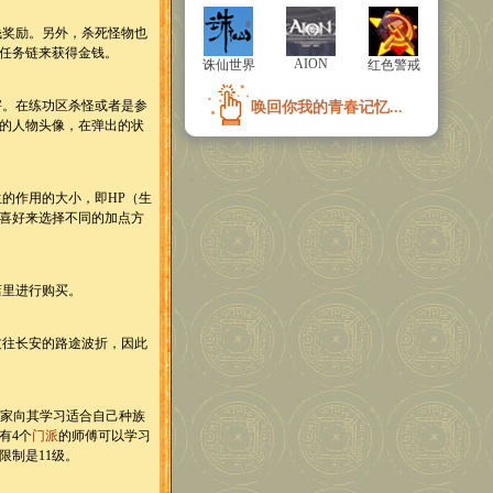
奖励。另外，杀死怪物也
任务链来获得金钱。
AION
AION
诛仙世界
诛仙世界
红色警戒
红色警戒
。在练功区杀怪或者是参
唤回你我的青春记忆...
唤回你我的青春记忆...
的人物头像，在弹出的状
的作用的大小，即HP（生
己喜好来选择不同的加点方
里进行购买。
往长安的路途波折，因此
家向其学习适合自己种族
有4个
门派
的师傅可以学习
限制是11级。