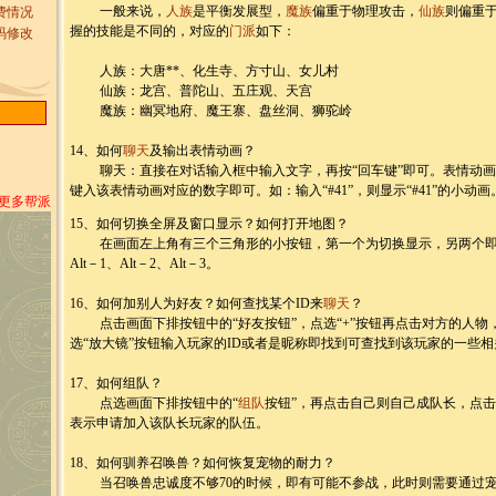
一般来说，
人族
是平衡发展型，
魔族
偏重于物理攻击，
仙族
则偏重
费情况
握的技能是不同的，对应的
门派
如下：
码修改
人族：大唐**、化生寺、方寸山、女儿村
仙族：龙宫、普陀山、五庄观、天宫
魔族：幽冥地府、魔王寨、盘丝洞、狮驼岭
14、如何
聊天
及输出表情动画？
聊天：直接在对话输入框中输入文字，再按“回车键”即可。表情动画：在
键入该表情动画对应的数字即可。如：输入“#41”，则显示“#41”的小动画
>更多帮派
15、如何切换全屏及窗口显示？如何打开地图？
在画面左上角有三个三角形的小按钮，第一个为切换显示，另两个即
Alt－1、Alt－2、Alt－3。
16、如何加别人为好友？如何查找某个ID来
聊天
？
点击画面下排按钮中的“好友按钮”，点选“+”按钮再点击对方的人物
选“放大镜”按钮输入玩家的ID或者是昵称即找到可查找到该玩家的一些
17、如何组队？
点选画面下排按钮中的“
组队
按钮”，再点击自己则自己成队长，点
表示申请加入该队长玩家的队伍。
18、如何驯养召唤兽？如何恢复宠物的耐力？
当召唤兽忠诚度不够70的时候，即有可能不参战，此时则需要通过宠