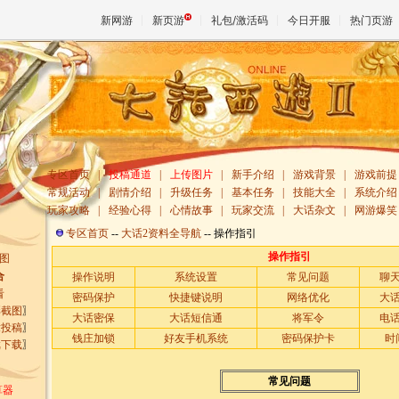
新网游
新页游
礼包/激活码
今日开服
热门页游
魔兽
天堂
专区首页
|
投稿通道
|
上传图片
|
新手介绍
|
游戏背景
|
游戏前提
常规活动
|
剧情介绍
|
升级任务
|
基本任务
|
技能大全
|
系统介绍
玩家攻略
|
经验心得
|
心情故事
|
玩家交流
|
大话杂文
|
网游爆笑
王权与
专区首页
--
大话2资料全导航
--
操作指引
操作指引
图
合
操作说明
系统设置
常见问题
聊
看
密码保护
快捷键说明
网络优化
大
彩截图
〗
大话密保
大话短信通
将军令
电
章投稿
〗
钱庄加锁
好友手机系统
密码保护卡
时
戏下载
〗
常见问题
算器