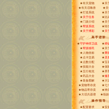
★有关
宠物
★
关
★有关
召唤兽
★
关
★
打造系统
★
关
★
关于任务
★
比
★
门派介绍
★
关
★
帮派系统
★
转
★
关于搏彩
★
关
高 手 进 阶
★
守护神捍卫战
★
师
★
帮派移民
★
关
★
人物坐标
★
乘
★
点卡交易
★
灵
★
点数分配
★
宝
★
技能大全
★
保
★
五行相克
★
养
★
药品大全
★
修
★
装备图解
★
大
★
宠物寄存卖
★
七
★
物品寄存卖
★
神
★
大话兵器谱
★
练妖
操 作 指 导
★
配置要求
★
安