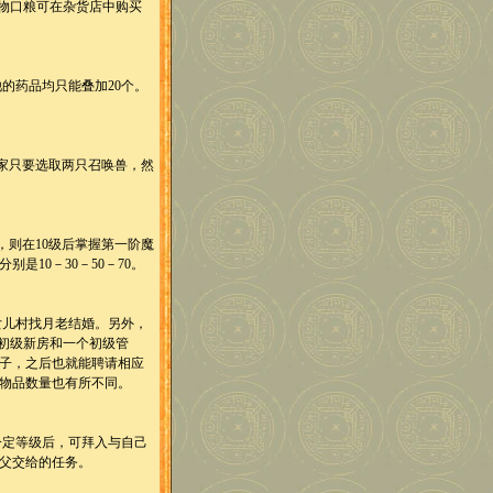
物口粮可在杂货店中购买
的药品均只能叠加20个。
家只要选取两只召唤兽，然
则在10级后掌握第一阶魔
是10－30－50－70。
女儿村找月老结婚。另外，
初级新房和一个初级管
子，之后也就能聘请相应
物品数量也有所不同。
定等级后，可拜入与自己
父交给的任务。