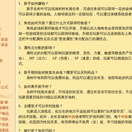
1、新手如何赚钱？
新手在村中可以找渔村村长接任务，完成任务就可以获得一定的金钱
可以获得少量的金钱。人物等级达到一定级别后，可以通过保镖系统或者
2、角色如何升级？通过什么方式获得经验值？
角色必须积累经验值才可以升级，升级以后人物角色会变得更加厉害
器
加一些游戏里的活动都可以获得经验值。升级后玩家可以点选画面右上角
器
态栏中分配属性点后点选“更改属性”来分配自己的属性点。
计算器
计算器
3、属性点分配的影响？
属性点的分配可以影响玩家的根骨、灵性、力量、敏捷等数值所产生
命）、MP（法力）、AP（伤害）、SP（速度）的值，玩家可以根据自
器
式。
4、新手期间如何恢复生命值？哪里可以买到药品？
渔村中有药郎可以免费补血。药品可以通过在长安、洛阳等处的药店
器
5、如何离开新手村？
算公式
在村中找渔夫谈话，可传送到长安东。通过长安东可前往长安。不过
玩家需要历练到10级以后再离开渔村。
 捷 键
6、去哪里才可以学到技能？
物属性
玩家进入游戏后，在出生的地方不远处就可以看到“法术指导员”，玩
于物品
的法术技能。此外，在长安城有
种族
使者帮忙护送到师门的。每个
种族
都
于组队
技能，但是因为性别关系，有些师傅会不收男（女）徒。学习技能的等级
于传送
姻系统
7、被打死了有惩罚吗？