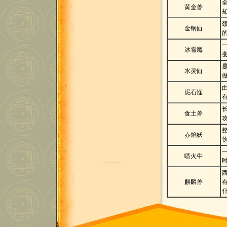
黄金兽
金钢仙
冰雪魔
水灵仙
泥石怪
食土兽
赤焰妖
喷火牛
麒麟兽