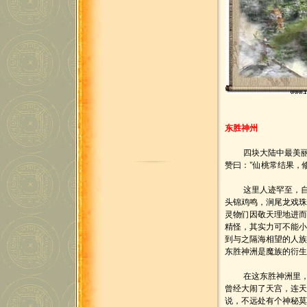
东胜神州
四块大陆中最美丽的
赞曰："仙桃常结果，
这里人迹罕至，自古
头锦鸡鸣，涧尾龙戏
灵物们因敬天理地进
精怪，其实力可不能
到与之隔海相望的人
东胜神洲是魔族的衍
在这东胜神洲里，最
曾经大闹了天宫，连
说，不远处有个神秘