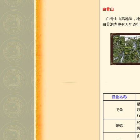
白骨山
白骨山山高地险，地
白骨洞内更有万年道
怪物名称
飞鱼
蟾蜍