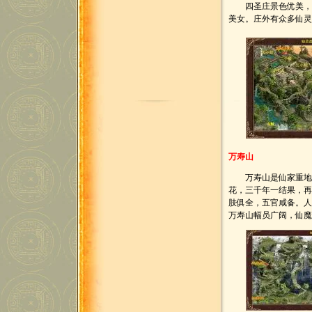
四圣庄景色优美，门
美女。庄外有众多仙
万寿山
万寿山是仙家重地，
花，三千年一结果，
肢俱全，五官咸备。
万寿山幅员广阔，仙