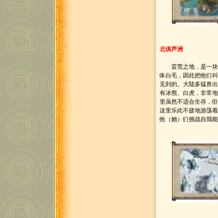
北俱芦洲
蛮荒之地，是一块冰
体白毛，因此把他们
见到的。大陆多猛兽
有冰熊、白虎，非常
里虽然不适合生存，
这里乐此不疲地游荡
他（她）们挑战自我