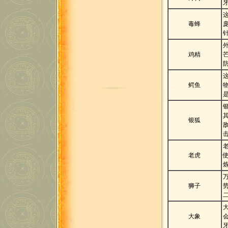
毒蜂
鸡精
鳄鱼
银狐
老虎
狮子
大象