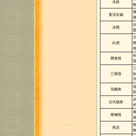
水妖
复活女娲
冰熊
白虎
两角怪
三尾怪
鸟嘴兽
古代瑞兽
寒钢怪
死灵