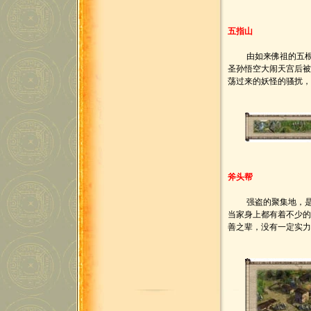
五指山
由如来佛祖的五根手
圣孙悟空大闹天宫后
荡过来的妖怪的骚扰
斧头帮
强盗的聚集地，是个
当家身上都有着不少
善之辈，没有一定实