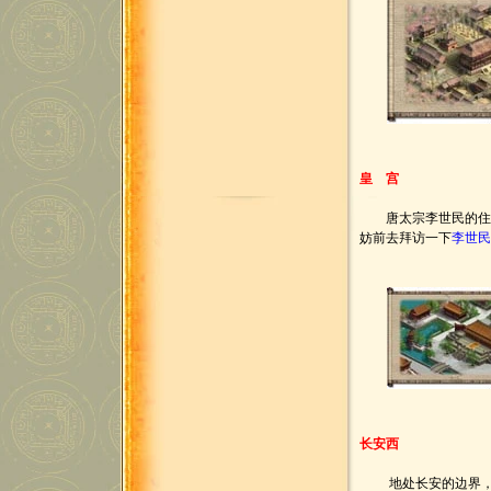
皇 宫
唐太宗李世民的住处
妨前去拜访一下
李世
长安西
地处长安的边界，本