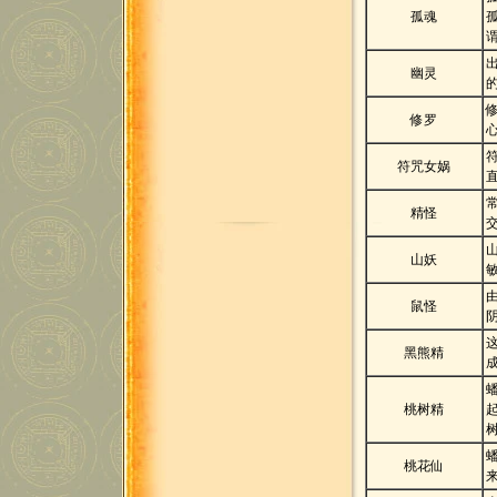
孤魂
幽灵
修罗
符咒女娲
精怪
山妖
鼠怪
黑熊精
桃树精
桃花仙