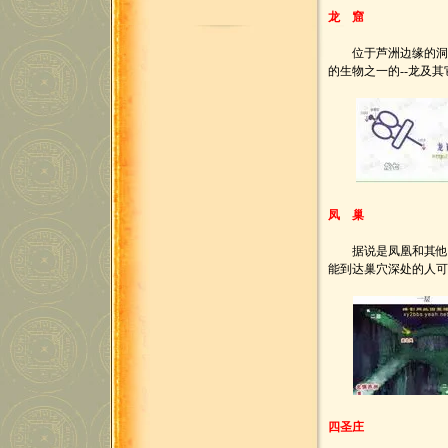
龙 窟
位于芦洲边缘的洞窟
的生物之一的--龙及
凤 巢
据说是凤凰和其他一
能到达巢穴深处的人
四圣庄