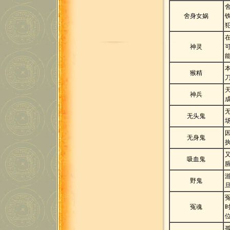
舍身女娲
神灵
猴精
神兵
无头鬼
无身鬼
吸血鬼
野鬼
冤魂