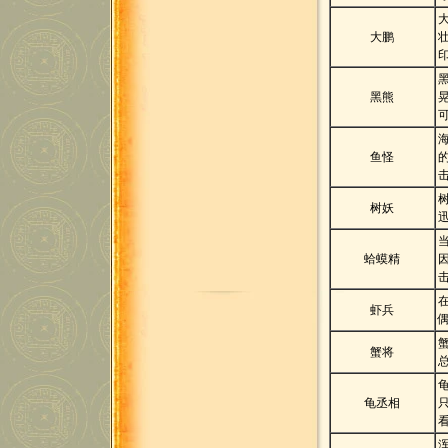
大鹏
黑熊
鱼怪
树妖
蛤蟆精
虾兵
蟹将
龟丞相