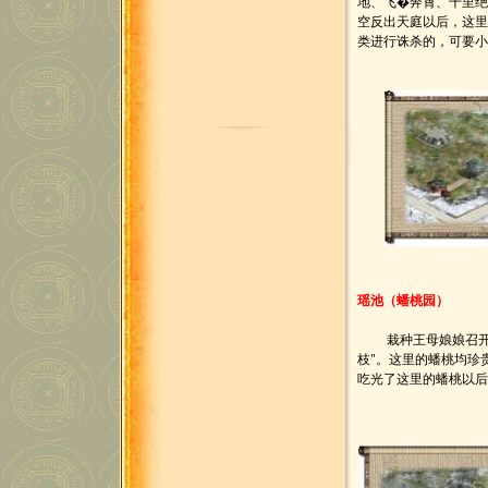
地、飞�奔霄、千里绝
空反出天庭以后，这
类进行诛杀的，可要
瑶池（蟠桃园）
栽种王母娘娘召开"
枝"。这里的蟠桃均珍
吃光了这里的蟠桃以