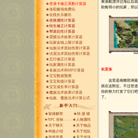
乘渔船漂洋过海以后
★
变身卡修正系数计算器
欺侮弱小的玩家，所以
★
洛阳赌场免费玩
★
在线长乐赌坊
★
坐骑属性计算器
★
转生修正计算器
★
帮派抗性计算器
★
震慑法术效果计算器
★
玩家金钱上限计算器
★
仙族法术原始伤害计算器
★
法宠法术原始伤害计算器
★
五行修正计算器
★
玩家属性计算器
长安东
★
各族法术和MP计算器
★
宝宝数据预测
这里是南瞻部洲最大
★
宝宝初值计算器
就在这附近。不过世
★
宝宝成长率计算器
你的努力打发了它们吧
★
魔族法术效果计算器
了。
★
仙族、魔族法术计算公式
新 手 入 门
★
疑难解答
★
快 捷 键
★
NPC 坐标
★
人物属性
★
关于聊天
★
关于物品
★
种族介绍
★
关于组队
★
游戏世界
★
关于传送