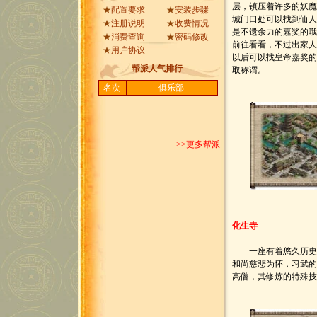
层，镇压着许多的妖
★
配置要求
★
安装步骤
城门口处可以找到仙
★
注册说明
★
收费情况
是不遗余力的嘉奖的
★
消费查询
★
密码修改
前往看看，不过出家
★
用户协议
以后可以找皇帝嘉奖的
帮派人气排行
取称谓。
名次
俱乐部
>>更多帮派
化生寺
一座有着悠久历史的
和尚慈悲为怀，习武的
高僧，其修炼的特殊技