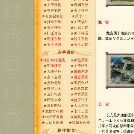
★
关于怪物
★
婚姻系统
★有关
宠物
★
关于技能
★有关
召唤兽
★
关于PK
★
打造系统
★
关于战斗
龙 宫
★
关于任务
★
比武切磋
★
门派介绍
★
关于称谓
龙宫属于仙族的四大
能。其师父是四大龙王
★
帮派系统
★
转生系统
★
关于搏彩
★
关于店铺
高 手 进 阶
★
守护神捍卫战
★
师徒系统
★
帮派移民
★
关于转生
★
人物坐标
★
乘骑系统
★
点卡交易
★
灵兽系统
★
点数分配
★
宝石合成
★
技能大全
★
保险加锁
★
五行相克
★
养育系统
★
药品大全
★
修罗任务
长 安
★
装备图解
★
大话卡牌
★
宠物寄存卖
★
七十二变
长安是大唐的国都，
★
物品寄存卖
★
神兵系统
年，手工业和商业都
★
大话兵器谱
★
练妖石合成
片车水马龙的繁华形象
操 作 指 导
下的著名猛将，据说有