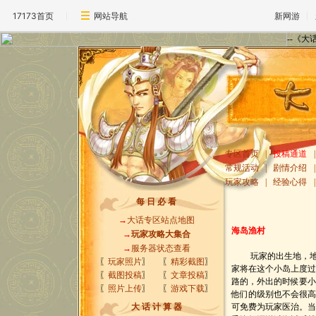
17173首页
网站导航
新网游
--《
专区首页
|
投稿通道
|
常规活动
|
剧情介绍
|
玩家攻略
|
经验心得
|
每 日 必 看
→
大话专区站点地图
海岛渔村
→
玩家攻略大集合
→
服务器状态查看
玩家的出生地，地处
〖
玩家照片
〗
〖
精彩截图
〗
家将在这个小岛上度
〖
截图投稿
〗
〖
文章投稿
〗
路的，外出的时候要
〖
照片上传
〗
〖
游戏下载
〗
他们的级别也不会很
大 话 计 算 器
可免费为玩家医治。