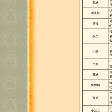
兔妖
羊头怪
猪怪
夜叉
小妖
牛妖
花妖
狐狸精
女妖
小龙女