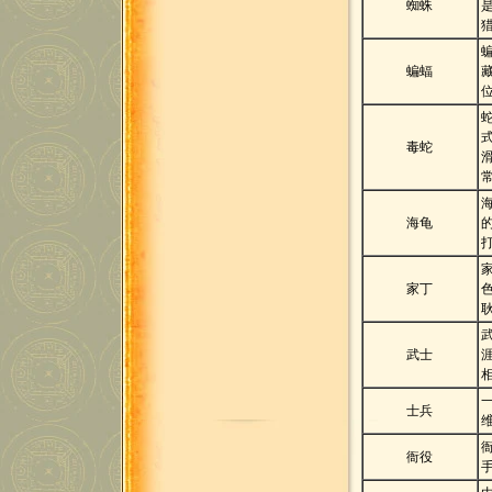
蜘蛛
蝙蝠
毒蛇
海龟
家丁
武士
士兵
衙役