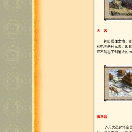
天 宫
神仙居住之地，仙气
和电等两种元素。因此
可不能忘了到附近的
御马监
齐天大圣孙悟空曾经