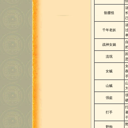
骷髅怪
千年老妖
战神女娲
流氓
女贼
山贼
强盗
打手
野狗