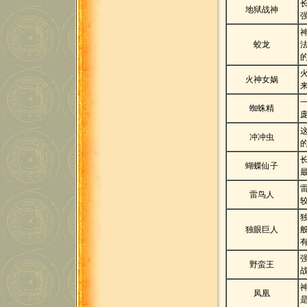
地狱战神
蛟龙
火神女娲
蜘蛛精
冲冲虫
蝴蝶仙子
雷鸟人
独眼巨人
野蛮王
凤凰