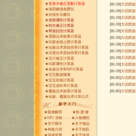
★
变身卡修正系数计算器
[01-19]
大话西游
★
洛阳赌场免费玩
[01-19]
大话西游
★
在线长乐赌坊
[01-19]
大话西游
★
坐骑属性计算器
[01-19]
大话西游
★
转生修正计算器
★
帮派抗性计算器
[01-19]
大话西游
★
震慑法术效果计算器
[01-19]
大话西游
★
玩家金钱上限计算器
[01-19]
大话西游
★
仙族法术原始伤害计算器
[01-19]
大话西游
★
法宠法术原始伤害计算器
[01-19]
大话西游
★
五行修正计算器
★
玩家属性计算器
[01-19]
大话西游
★
各族法术和MP计算器
[01-19]
大话西游
★
宝宝数据预测
[01-05]
大话西游
★
宝宝初值计算器
[01-05]
大话西游
★
宝宝成长率计算器
★
魔族法术效果计算器
[01-05]
大话西游
★
仙族、魔族法术计算公式
新 手 入 门
★
疑难解答
★
快 捷 键
★
NPC 坐标
★
人物属性
★
关于聊天
★
关于物品
★
种族介绍
★
关于组队
★
游戏世界
★
关于传送