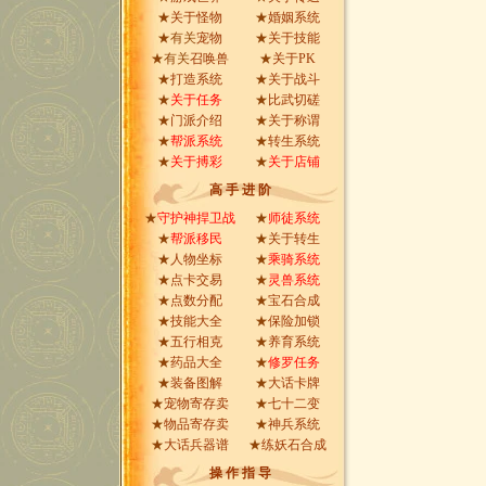
★
关于怪物
★
婚姻系统
★有关
宠物
★
关于技能
★有关
召唤兽
★
关于PK
★
打造系统
★
关于战斗
★
关于任务
★
比武切磋
★
门派介绍
★
关于称谓
★
帮派系统
★
转生系统
★
关于搏彩
★
关于店铺
高 手 进 阶
★
守护神捍卫战
★
师徒系统
★
帮派移民
★
关于转生
★
人物坐标
★
乘骑系统
★
点卡交易
★
灵兽系统
★
点数分配
★
宝石合成
★
技能大全
★
保险加锁
★
五行相克
★
养育系统
★
药品大全
★
修罗任务
★
装备图解
★
大话卡牌
★
宠物寄存卖
★
七十二变
★
物品寄存卖
★
神兵系统
★
大话兵器谱
★
练妖石合成
操 作 指 导