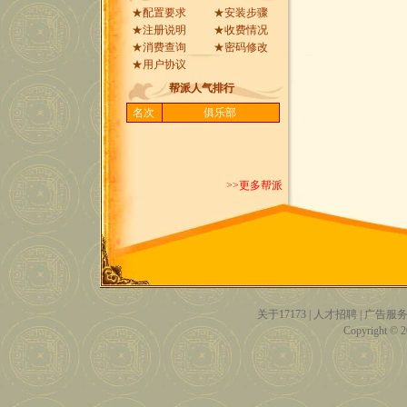
★
配置要求
★
安装步骤
★
注册说明
★
收费情况
★
消费查询
★
密码修改
★
用户协议
帮派人气排行
名次
俱乐部
>>更多帮派
关于17173
|
人才招聘
|
广告服
Copyright © 20