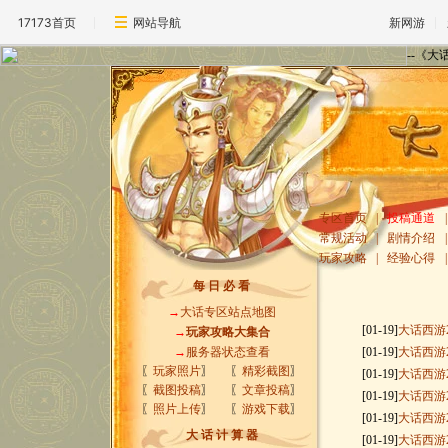
17173首页
网站导航
新网游
--《
专区首页
|
投稿通道
|
常规活动
|
剧情介绍
|
玩家攻略
|
经验心得
|
每 日 必 看
→
大话专区站点地图
[01-19]
大话西游
→
玩家攻略大集合
→
服务器状态查看
[01-19]
大话西游
〖
玩家照片
〗
〖
精彩截图
〗
[01-19]
大话西游
〖
截图投稿
〗
〖
文章投稿
〗
[01-19]
大话西游
〖
照片上传
〗
〖
游戏下载
〗
[01-19]
大话西游
大 话 计 算 器
[01-19]
大话西游