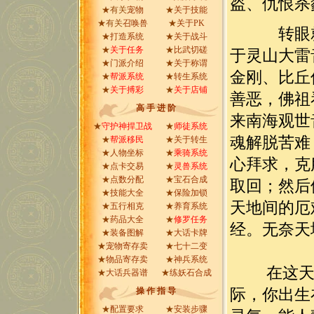
盗、仇恨杀
★有关
宠物
★
关于技能
★有关
召唤兽
★
关于PK
转眼就到
★
打造系统
★
关于战斗
★
关于任务
★
比武切磋
于灵山大雷
★
门派介绍
★
关于称谓
金刚、比丘
★
帮派系统
★
转生系统
★
关于搏彩
★
关于店铺
善恶，佛祖
高 手 进 阶
来南海观世
★
守护神捍卫战
★
师徒系统
魂解脱苦难
★
帮派移民
★
关于转生
★
人物坐标
★
乘骑系统
心拜求，克
★
点卡交易
★
灵兽系统
★
点数分配
★
宝石合成
取回；然后
★
技能大全
★
保险加锁
天地间的厄
★
五行相克
★
养育系统
★
药品大全
★
修罗任务
经。无奈天
★
装备图解
★
大话卡牌
★
宠物寄存卖
★
七十二变
★
物品寄存卖
★
神兵系统
在这天地
★
大话兵器谱
★
练妖石合成
操 作 指 导
际，你出生
★
配置要求
★
安装步骤