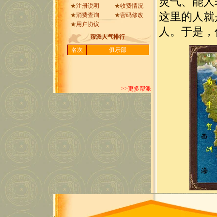
灵气、能人
★
注册说明
★
收费情况
这里的人就
★
消费查询
★
密码修改
★
用户协议
人。于是，
帮派人气排行
名次
俱乐部
>>更多帮派