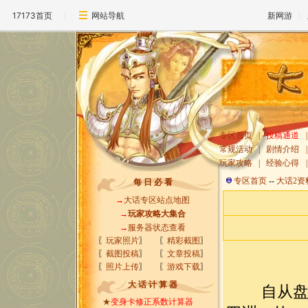
17173首页
网站导航
新网游
专区首页
|
投稿通道
|
常规活动
|
剧情介绍
|
玩家攻略
|
经验心得
|
专区首页
--
大话2资
每 日 必 看
→
大话专区站点地图
→
玩家攻略大集合
→
服务器状态查看
〖
玩家照片
〗
〖
精彩截图
〗
〖
截图投稿
〗
〖
文章投稿
〗
〖
照片上传
〗
〖
游戏下载
〗
大 话 计 算 器
自从盘古
★
变身卡修正系数计算器