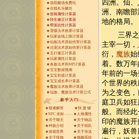
四洲。仙、
★
洛阳赌场免费玩
★
在线长乐赌坊
洲、南瞻部
★
坐骑属性计算器
★
转生修正计算器
地的格局。
★
帮派抗性计算器
★
震慑法术效果计算器
三界之间
★
玩家金钱上限计算器
★
仙族法术原始伤害计算器
主宰一切，
★
法宠法术原始伤害计算器
衍，
魔族
始
★
五行修正计算器
★
玩家属性计算器
着。数万年
★
各族法术和MP计算器
★
宝宝数据预测
年前的一场
★
宝宝初值计算器
★
宝宝成长率计算器
个世界的秩
★
魔族法术效果计算器
为之变色，
★
仙族、魔族法术计算公式
新 手 入 门
庭卫兵如狂
★
疑难解答
★
快 捷 键
般。而经此
★
NPC 坐标
★
人物属性
★
关于聊天
★
关于物品
印的魔族开
★
种族介绍
★
关于组队
遍行，妖兽
★
游戏世界
★
关于传送
★
关于怪物
★
婚姻系统