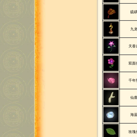
硫
九
天香
双面
千年
仙
海
玫瑰