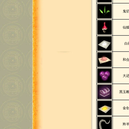
鬼
仙
白
和
大
黑玉
金
羚