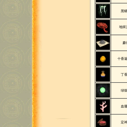
黑
地狱
麝
十香
丁
绿
血
定