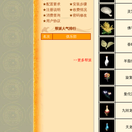
★
配置要求
★
安装步骤
★
注册说明
★
收费情况
灵
★
消费查询
★
密码修改
★
用户协议
佛
帮派人气排行
名次
俱乐部
香
>>更多帮派
羊脂
旋
曼佗
九转
天