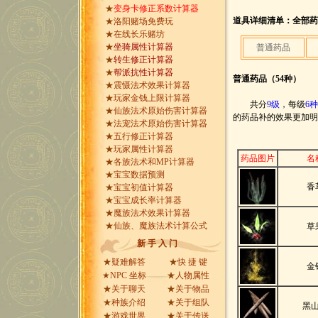
★
变身卡修正系数计算器
道具详细清单：全部药
★
洛阳赌场免费玩
★
在线长乐赌坊
★
坐骑属性计算器
普通药品
★
转生修正计算器
★
帮派抗性计算器
普通药品（54种）
★
震慑法术效果计算器
★
玩家金钱上限计算器
共分
9级
，每级
6
★
仙族法术原始伤害计算器
的药品补的效果更加
★
法宠法术原始伤害计算器
★
五行修正计算器
★
玩家属性计算器
药品图片
名
★
各族法术和MP计算器
★
宝宝数据预测
香
★
宝宝初值计算器
★
宝宝成长率计算器
★
魔族法术效果计算器
★
仙族、魔族法术计算公式
草
新 手 入 门
★
疑难解答
★
快 捷 键
金
★
NPC 坐标
★
人物属性
★
关于聊天
★
关于物品
★
种族介绍
★
关于组队
黑
★
游戏世界
★
关于传送