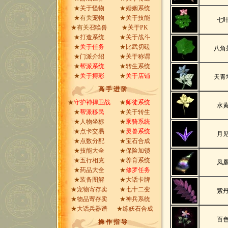
★
关于怪物
★
婚姻系统
★有关
宠物
★
关于技能
七
★有关
召唤兽
★
关于PK
★
打造系统
★
关于战斗
★
关于任务
★
比武切磋
八角
★
门派介绍
★
关于称谓
★
帮派系统
★
转生系统
★
关于搏彩
★
关于店铺
天青
高 手 进 阶
★
守护神捍卫战
★
师徒系统
水
★
帮派移民
★
关于转生
★
人物坐标
★
乘骑系统
★
点卡交易
★
灵兽系统
月
★
点数分配
★
宝石合成
★
技能大全
★
保险加锁
★
五行相克
★
养育系统
凤
★
药品大全
★
修罗任务
★
装备图解
★
大话卡牌
★
宠物寄存卖
★
七十二变
紫
★
物品寄存卖
★
神兵系统
★
大话兵器谱
★
练妖石合成
百
操 作 指 导