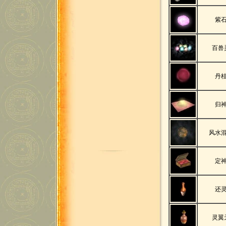
紫
百兽
丹
归
风水
定
还
灵翼