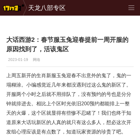
天龙八部专区
专区_《大话西游Online》
>
心情故事
>
正文
大话西游2：春节服玉兔迎春提前一周开服的
原因找到了，活该鬼区
2023-01-19
网络
上周五新开的生肖新服玉兔迎春不出意外的鬼了，鬼的一
塌糊涂。小编感觉近几年来都没遇到过这么鬼的新区了。
开服两个小时之后就不用排队了，没有预约的号也是分分
钟就排进去。相比上个区时光依旧200预约都能排上一整
天的火爆，这个区就显得有些惨不忍睹了！我们也终于知
道原来大话玩新区的人真的就只有这么多人，想必这次开
发组心理应该是有点数了，知道玩家资源的珍贵了吧。