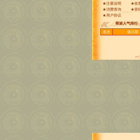
★
注册说明
★
收
★
消费查询
★
密
★
用户协议
帮派人气排行
名次
俱乐部
>