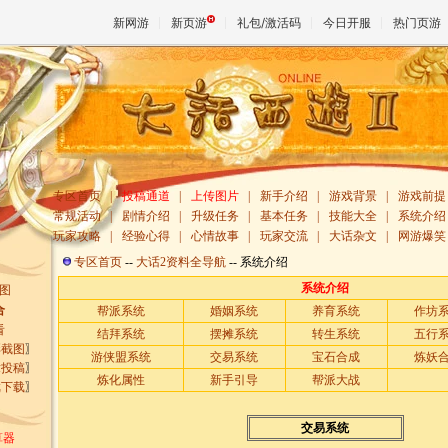
新网游
新页游
礼包/激活码
今日开服
热门页游
魔兽
天堂
专区首页
|
投稿通道
|
上传图片
|
新手介绍
|
游戏背景
|
游戏前提
常规活动
|
剧情介绍
|
升级任务
|
基本任务
|
技能大全
|
系统介绍
玩家攻略
|
经验心得
|
心情故事
|
玩家交流
|
大话杂文
|
网游爆笑
王权与
专区首页
--
大话2资料全导航
--
系统介绍
系统介绍
图
合
帮派系统
婚姻系统
养育系统
作坊
看
结拜系统
摆摊系统
转生系统
五行
彩截图
〗
游侠盟系统
交易系统
宝石合成
炼妖
章投稿
〗
炼化属性
新手引导
帮派大战
戏下载
〗
交易系统
算器