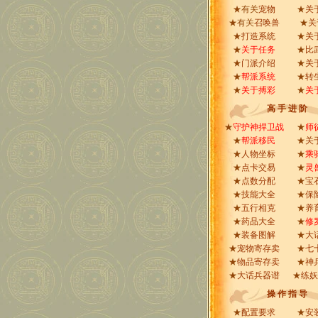
★有关
宠物
★
关
★有关
召唤兽
★
关
★
打造系统
★
关
★
关于任务
★
比
★
门派介绍
★
关
★
帮派系统
★
转
★
关于搏彩
★
关
高 手 进 阶
★
守护神捍卫战
★
师
★
帮派移民
★
关
★
人物坐标
★
乘
★
点卡交易
★
灵
★
点数分配
★
宝
★
技能大全
★
保
★
五行相克
★
养
★
药品大全
★
修
★
装备图解
★
大
★
宠物寄存卖
★
七
★
物品寄存卖
★
神
★
大话兵器谱
★
练妖
操 作 指 导
★
配置要求
★
安