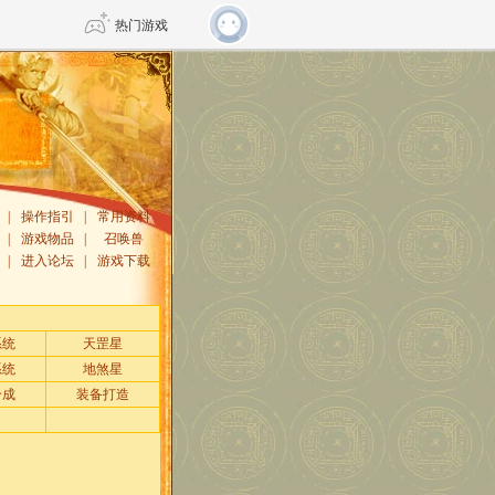
热门游戏
DNF
传奇4
剑网3旗舰版
新天龙八部
|
操作指引
|
常用资料
|
游戏物品
|
召唤兽
|
进入论坛
|
游戏下载
自由
诛仙世界
仙剑世界
系统
天罡星
系统
地煞星
合成
装备打造