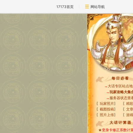
17173首页
网站导航
每 日 必 看
→
大话专区站点地
→
玩家攻略大集
→
服务器状态查
〖
玩家照片
〗
〖
精
〖
截图投稿
〗
〖
文
〖
照片上传
〗
〖
游
大 话 计 算 器
★
变身卡修正系数计