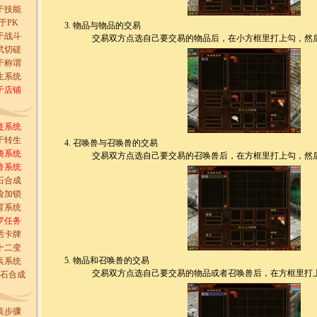
于技能
于PK
物品与物品的交易
于战斗
交易双方点选自己要交易的物品后，在小方框里打上勾，然
武切磋
于称谓
生系统
于店铺
徒系统
于转生
召唤兽与召唤兽的交易
骑系统
交易双方点选自己要交易的召唤兽后，在方框里打上勾，然
兽系统
石合成
险加锁
育系统
罗任务
话卡牌
十二变
物品和召唤兽的交易
兵系统
交易双方点选自己要交易的物品或者召唤兽后，在方框里打上
石合成
装步骤