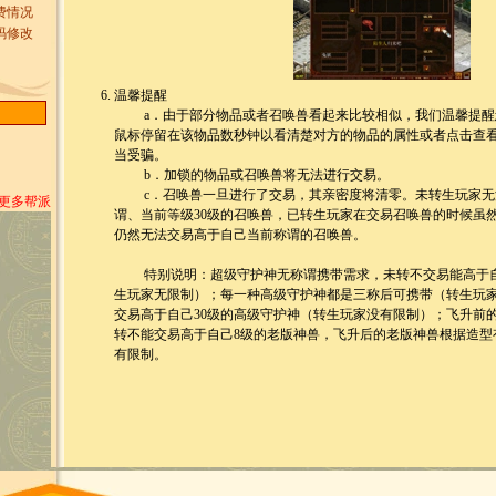
费情况
码修改
温馨提醒
a．由于部分物品或者召唤兽看起来比较相似，我们温馨提醒
鼠标停留在该物品数秒钟以看清楚对方的物品的属性或者点击查
当受骗。
b．加锁的物品或召唤兽将无法进行交易。
c．召唤兽一旦进行了交易，其亲密度将清零。未转生玩家无
>更多帮派
谓、当前等级30级的召唤兽，已转生玩家在交易召唤兽的时候虽
仍然无法交易高于自己当前称谓的召唤兽。
特别说明：超级守护神无称谓携带需求，未转不交易能高于自
生玩家无限制）；每一种高级守护神都是三称后可携带（转生玩
交易高于自己30级的高级守护神（转生玩家没有限制）；飞升前
转不能交易高于自己8级的老版神兽，飞升后的老版神兽根据造型
有限制。