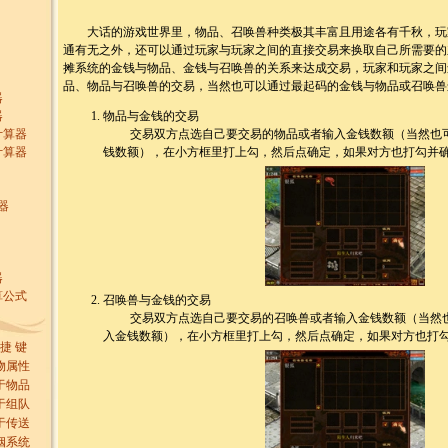
大话的游戏世界里，物品、召唤兽种类极其丰富且用途各有千秋，玩
通有无之外，还可以通过玩家与玩家之间的直接交易来换取自己所需要的
摊系统的金钱与物品、金钱与召唤兽的关系来达成交易，玩家和玩家之间
品、物品与召唤兽的交易，当然也可以通过最起码的金钱与物品或召唤兽
器
器
物品与金钱的交易
计算器
交易双方点选自己要交易的物品或者输入金钱数额（当然也可
计算器
钱数额），在小方框里打上勾，然后点确定，如果对方也打勾并
器
器
算公式
召唤兽与金钱的交易
交易双方点选自己要交易的召唤兽或者输入金钱数额（当然也
入金钱数额），在小方框里打上勾，然后点确定，如果对方也打
 捷 键
物属性
于物品
于组队
于传送
姻系统