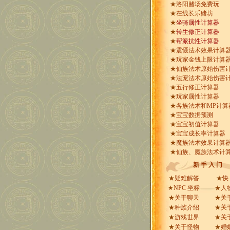
★
洛阳赌场免费玩
★
在线长乐赌坊
★
坐骑属性计算器
★
转生修正计算器
★
帮派抗性计算器
★
震慑法术效果计算
★
玩家金钱上限计算
★
仙族法术原始伤害
★
法宠法术原始伤害
★
五行修正计算器
★
玩家属性计算器
★
各族法术和MP计算
★
宝宝数据预测
★
宝宝初值计算器
★
宝宝成长率计算器
★
魔族法术效果计算
★
仙族、魔族法术计
新 手 入 门
★
疑难解答
★
快
★
NPC 坐标
★
人
★
关于聊天
★
关
★
种族介绍
★
关
★
游戏世界
★
关
★
关于怪物
★
婚