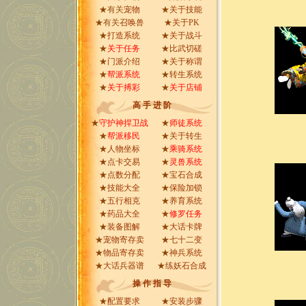
★有关
宠物
★
关于技能
★有关
召唤兽
★
关于PK
★
打造系统
★
关于战斗
★
关于任务
★
比武切磋
★
门派介绍
★
关于称谓
★
帮派系统
★
转生系统
★
关于搏彩
★
关于店铺
高 手 进 阶
★
守护神捍卫战
★
师徒系统
★
帮派移民
★
关于转生
★
人物坐标
★
乘骑系统
★
点卡交易
★
灵兽系统
★
点数分配
★
宝石合成
★
技能大全
★
保险加锁
★
五行相克
★
养育系统
★
药品大全
★
修罗任务
★
装备图解
★
大话卡牌
★
宠物寄存卖
★
七十二变
★
物品寄存卖
★
神兵系统
★
大话兵器谱
★
练妖石合成
操 作 指 导
★
配置要求
★
安装步骤