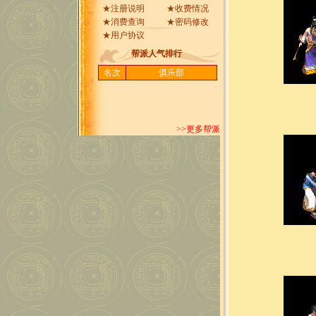
★
注册说明
★
收费情况
★
消费查询
★
密码修改
★
用户协议
帮派人气排行
名次
俱乐部
>>更多帮派