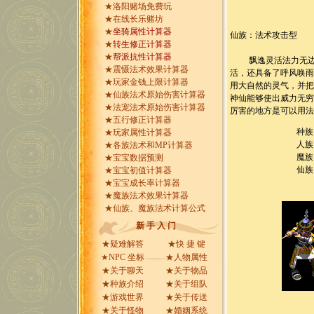
★
洛阳赌场免费玩
★
在线长乐赌坊
★
坐骑属性计算器
仙族：法术攻击型
★
转生修正计算器
★
帮派抗性计算器
飘逸灵活法力无边，
★
震慑法术效果计算器
活，还具备了呼风唤
★
玩家金钱上限计算器
用大自然的灵气，并
★
仙族法术原始伤害计算器
神仙能够使出威力无
★
法宠法术原始伤害计算器
厉害的地方是可以用
★
五行修正计算器
种族
★
玩家属性计算器
人族
★
各族法术和MP计算器
魔族
★
宝宝数据预测
仙族
★
宝宝初值计算器
★
宝宝成长率计算器
★
魔族法术效果计算器
★
仙族、魔族法术计算公式
新 手 入 门
★
疑难解答
★
快 捷 键
★
NPC 坐标
★
人物属性
★
关于聊天
★
关于物品
★
种族介绍
★
关于组队
★
游戏世界
★
关于传送
★
关于怪物
★
婚姻系统