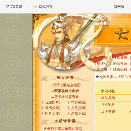
17173首页
网站导航
新网游
专区首页
|
投稿通道
|
常规活动
|
剧情介绍
|
玩家攻略
|
经验心得
|
专区首页
--
大话2资
每 日 必 看
→
大话专区站点地图
→
玩家攻略大集合
游戏种族
→
服务器状态查看
组队探险
〖
玩家照片
〗
〖
精彩截图
〗
PK系统
〖
截图投稿
〗
〖
文章投稿
〗
点卡交易
〖
照片上传
〗
〖
游戏下载
〗
大 话 计 算 器
★
变身卡修正系数计算器