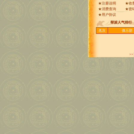
★
注册说明
★
收
★
消费查询
★
密
★
用户协议
帮派人气排行
名次
俱乐部
>