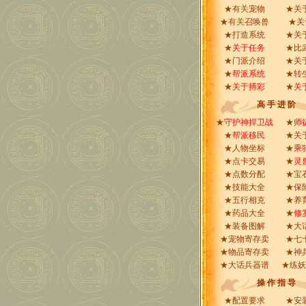
★有关
宠物
★
关
★有关
召唤兽
★
关
★
打造系统
★
关
★
关于任务
★
比
★
门派介绍
★
关
★
帮派系统
★
转
★
关于搏彩
★
关
高 手 进 阶
★
守护神捍卫战
★
师
★
帮派移民
★
关
★
人物坐标
★
乘
★
点卡交易
★
灵
★
点数分配
★
宝
★
技能大全
★
保
★
五行相克
★
养
★
药品大全
★
修
★
装备图解
★
大
★
宠物寄存卖
★
七
★
物品寄存卖
★
神
★
大话兵器谱
★
练妖
操 作 指 导
★
配置要求
★
安