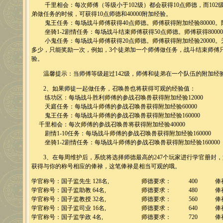
千里相会：每次师傅（等级小于102级）都会获得10点师德，而102
弟做任务的时候，可获得10点师德和40000附加经验。
鬼王任务：每场战斗师傅获得40点师德。师傅获得附加经验80000。
坐骑1-2剧情任务：每场战斗结束师傅获得50点师德。师傅获得8000
小鬼任务：每场战斗师傅获得20点师德。师傅获得附加经验20000。
多少，只能奖励一次，例如，3个徒弟加一个师傅做任务，战斗结束师傅只能获
验。
温馨提示：当师傅等级超过142级，师傅和徒弟在一个队伍的附加经
2、如果师徒一起做任务，召唤兽也将获得可观的经验值：
练功区：每场战斗胜利师傅的参战召唤兽获得附加经验12000
天庭任务：每场战斗师傅的参战召唤兽获得附加经验60000
鬼王任务：每场战斗师傅的参战召唤兽获得附加经验160000
千里相会：每次师傅的参战召唤兽将获得附加经验40000
剧情1-10任务：每场战斗师傅的参战召唤兽获得附加经验160000
坐骑1-2剧情任务：每场战斗师傅的参战召唤兽获得附加经验160000
3、在每周维护后，系统将选择师德最高的247个玩家进行学官册封，
获得与你的称号相应的俸禄，这笔俸禄是相当可观的哦。
学官称号：国子监先生 128名,
师德要求：
400
俸
学官称号：国子监助教 64名,
师德要求：
480
俸
学官称号：国子监教授 32名,
师德要求：
560
俸
学官称号：国子监司业 16名,
师德要求：
640
俸
学官称号：国子监学政 4名,
师德要求：
720
俸