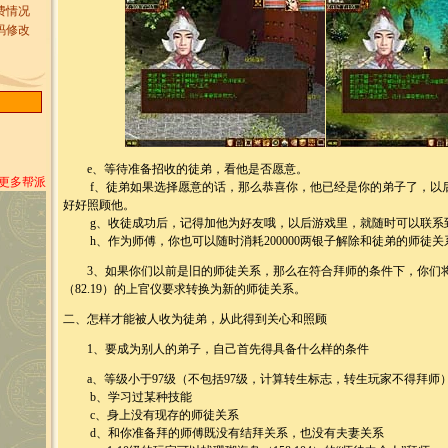
费情况
码修改
e、等待准备招收的徒弟，看他是否愿意。
>更多帮派
f、徒弟如果选择愿意的话，那么恭喜你，他已经是你的弟子了，以
好好照顾他。
g、收徒成功后，记得加他为好友哦，以后游戏里，就随时可以联系
h、作为师傅，你也可以随时消耗200000两银子解除和徒弟的师徒关
3、如果你们以前是旧的师徒关系，那么在符合拜师的条件下，你们
（82.19）的上官仪要求转换为新的师徒关系。
二、怎样才能被人收为徒弟，从此得到关心和照顾
1、要成为别人的弟子，自己首先得具备什么样的条件
a、等级小于97级（不包括97级，计算转生标志，转生玩家不得拜师
b、学习过某种技能
c、身上没有现存的师徒关系
d、和你准备拜的师傅既没有结拜关系，也没有夫妻关系