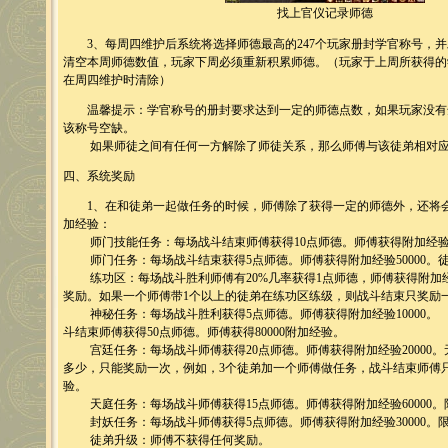
找上官仪记录师德
3、每周四维护后系统将选择师德最高的247个玩家册封学官称号，并
清空本周师德数值，玩家下周必须重新积累师德。（玩家于上周所获得的
在周四维护时清除）
温馨提示：学官称号的册封要求达到一定的师德点数，如果玩家没有
该称号空缺。
如果师徒之间有任何一方解除了师徒关系，那么师傅与该徒弟相对应
四、系统奖励
1、在和徒弟一起做任务的时候，师傅除了获得一定的师德外，还将会
加经验：
师门技能任务：每场战斗结束师傅获得10点师德。师傅获得附加经验10
师门任务：每场战斗结束获得5点师德。师傅获得附加经验50000。
练功区：每场战斗胜利师傅有20%几率获得1点师德，师傅获得附加经验
奖励。如果一个师傅带1个以上的徒弟在练功区练级，则战斗结束只奖励
神秘任务：每场战斗胜利获得5点师德。师傅获得附加经验10000。 
斗结束师傅获得50点师德。师傅获得80000附加经验。
宫廷任务：每场战斗师傅获得20点师德。师傅获得附加经验20000。
多少，只能奖励一次，例如，3个徒弟加一个师傅做任务，战斗结束师傅只能获
验。
天庭任务：每场战斗师傅获得15点师德。师傅获得附加经验60000。
封妖任务：每场战斗师傅获得5点师德。师傅获得附加经验30000。
徒弟升级：师傅不获得任何奖励。