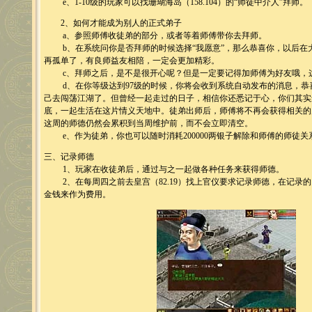
e、1-10级的玩家可以找珊瑚海岛（158.104）的“师徒中介人”拜师。
2、如何才能成为别人的正式弟子
a、参照师傅收徒弟的部分，或者等着师傅带你去拜师。
b、在系统问你是否拜师的时候选择“我愿意”，那么恭喜你，以后在
再孤单了，有良师益友相陪，一定会更加精彩。
c、拜师之后，是不是很开心呢？但是一定要记得加师傅为好友哦，
d、在你等级达到97级的时候，你将会收到系统自动发布的消息，恭
己去闯荡江湖了。但曾经一起走过的日子，相信你还悉记于心，你们其实
底，一起生活在这片情义天地中。徒弟出师后，师傅将不再会获得相关的
这周的师德仍然会累积到当周维护前，而不会立即清空。
e、作为徒弟，你也可以随时消耗200000两银子解除和师傅的师徒关
三、记录师德
1、玩家在收徒弟后，通过与之一起做各种任务来获得师德。
2、在每周四之前去皇宫（82.19）找上官仪要求记录师德，在记录的同时
金钱来作为费用。