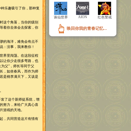
的种种乐趣吸引了你，那种复
AION
AION
诛仙世界
诛仙世界
红色警戒
红色警戒
村这个角落，当你的级别
等着你去体会去探索，你
唤回你我的青春记忆...
唤回你我的青春记忆...
渺的海洋，难免会有点不
说：没事，我来教你！
世界里闯荡。在这段征程
以让你少走很多弯路，也
为父”，师长等同于父
长，如坐春风，而作为师
若是桃李满天下，又该是
。
开发了这个新师徒系统，增
的努力，来给广大真心喜
片游戏的天地。
起，共同营造这片有情有