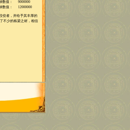
禄数值：
9000000
禄数值：
12000000
佼佼者，并给予其丰厚的
了不少的栋梁之材，相信