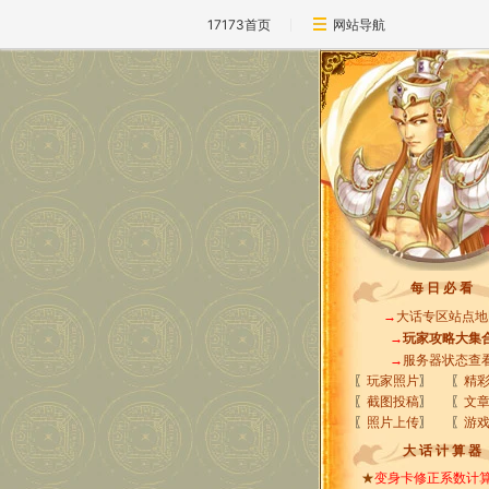
17173首页
网站导航
每 日 必 看
→
大话专区站点地
→
玩家攻略大集
→
服务器状态查
〖
玩家照片
〗
〖
精
〖
截图投稿
〗
〖
文
〖
照片上传
〗
〖
游
大 话 计 算 器
★
变身卡修正系数计