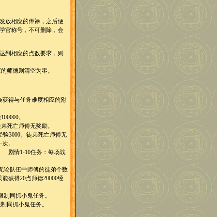
发放相应的俸禄，之后便
学官称号，不可删除，会
达到相应的点数要求，则
的师德则清空为零。
获得与任务难度相应的附
0000。
徒弟死亡师傅无奖励。
3000。徒弟死亡师傅无
一次。
剧情1-10任务：每场战
无论队伍中师傅的徒弟个数
得20点师德20000经
限制同抓小鬼任务。
限制同抓小鬼任务。