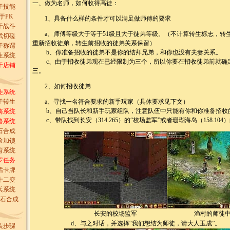
一、做为名师，如何收得高徒：
于技能
于PK
1、具备什么样的条件才可以满足做师傅的要求
于战斗
a、师傅等级大于等于51级且大于徒弟等级。（不计算转生标志，转生
武切磋
重新招收徒弟，转生前招收的徒弟关系保留）
于称谓
b、你准备招收的徒弟不是你的结拜兄弟，和你也没有夫妻关系。
生系统
c、由于招收徒弟现在已经限制为三个，所以你要在招收徒弟前就确
于店铺
三。
2、如何招收徒弟
徒系统
于转生
a、寻找一名符合要求的新手玩家（具体要求见下文）
b、自己当队长和新手玩家组队，注意队伍中只能有你和你准备招收
骑系统
c、带队找到长安（314.265）的“校场监军”或者珊瑚海岛（158.104
兽系统
石合成
险加锁
育系统
罗任务
话卡牌
十二变
兵系统
石合成
长安的校场监军
渔村的师徒
d、与之对话，并选择“我们想结为师徒，请大人玉成”。
装步骤