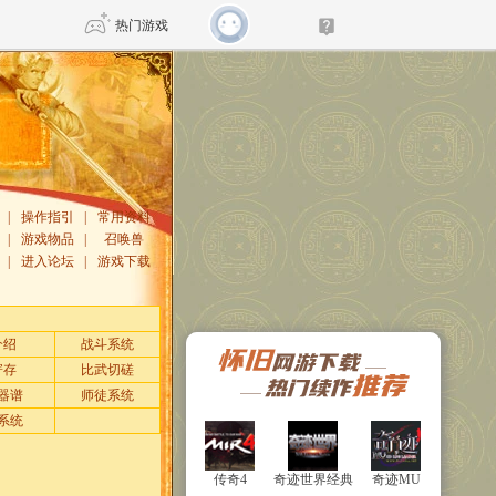
热门游戏
DNF
传奇4
剑网3旗舰版
新天龙八部
|
操作指引
|
常用资料
|
游戏物品
|
召唤兽
|
进入论坛
|
游戏下载
自由
诛仙世界
仙剑世界
介绍
战斗系统
寄存
比武切磋
器谱
师徒系统
系统
传奇4
传奇4
奇迹世界经典
奇迹世界经典
奇迹MU
奇迹MU