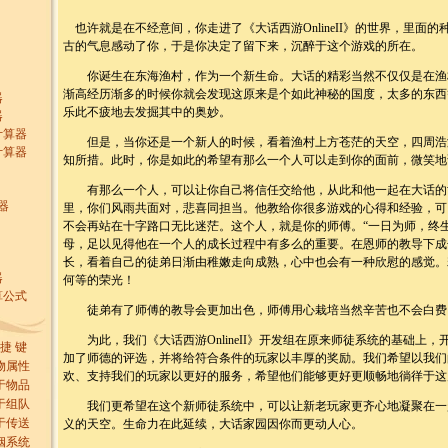
也许就是在不经意间，你走进了《大话西游OnlineII》的世界，里面
古的气息感动了你，于是你决定了留下来，沉醉于这个游戏的所在。
你诞生在东海渔村，作为一个新生命。大话的精彩当然不仅仅是在渔
渐高经历渐多的时候你就会发现这原来是个如此神秘的国度，太多的东西
器
乐此不疲地去发掘其中的奥妙。
器
计算器
但是，当你还是一个新人的时候，看着渔村上方苍茫的天空，四周浩
计算器
知所措。此时，你是如此的希望有那么一个人可以走到你的面前，微笑地
有那么一个人，可以让你自己将信任交给他，从此和他一起在大话的
器
里，你们风雨共面对，悲喜同担当。他教给你很多游戏的心得和经验，可
不会再站在十字路口无比迷茫。这个人，就是你的师傅。“一日为师，终生
母，足以见得他在一个人的成长过程中有多么的重要。在恩师的教导下成
长，看着自己的徒弟日渐由稚嫩走向成熟，心中也会有一种欣慰的感觉。
器
何等的荣光！
算公式
徒弟有了师傅的教导会更加出色，师傅用心栽培当然辛苦也不会白费
为此，我们《大话西游OnlineII》开发组在原来师徒系统的基础上，
 捷 键
加了师德的评选，并将给符合条件的玩家以丰厚的奖励。我们希望以我们
物属性
欢、支持我们的玩家以更好的服务，希望他们能够更好更顺畅地徜徉于这
于物品
于组队
我们更希望在这个新师徒系统中，可以让新老玩家更齐心地凝聚在一
于传送
义的天空。生命力在此延续，大话家园因你而更动人心。
姻系统