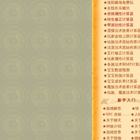
★
洛阳赌场免费玩
★
在线长乐赌坊
★
坐骑属性计算器
★
转生修正计算器
★
帮派抗性计算器
★
震慑法术效果计算
★
玩家金钱上限计算
★
仙族法术原始伤害
★
法宠法术原始伤害
★
五行修正计算器
★
玩家属性计算器
★
各族法术和MP计算
★
宝宝数据预测
★
宝宝初值计算器
★
宝宝成长率计算器
★
魔族法术效果计算
★
仙族、魔族法术计
新 手 入 门
★
疑难解答
★
快
★
NPC 坐标
★
人
★
关于聊天
★
关
★
种族介绍
★
关
★
游戏世界
★
关
★
关于怪物
★
婚