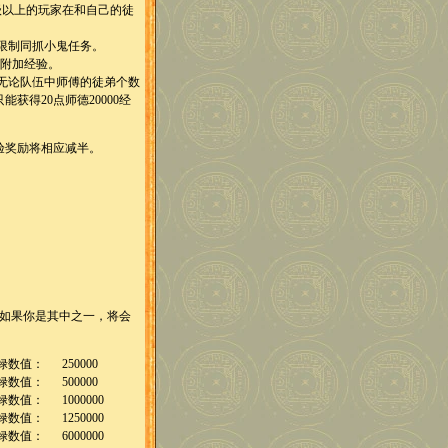
级以上的玩家在和自己的徒
限制同抓小鬼任务。
0附加经验。
无论队伍中师傅的徒弟个数
得20点师德20000经
验奖励将相应减半。
如果你是其中之一，将会
禄数值：
250000
禄数值：
500000
禄数值：
1000000
禄数值：
1250000
禄数值：
6000000