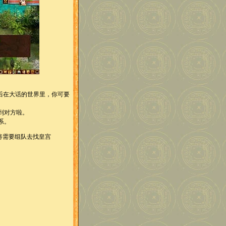
后在大话的世界里，你可要
到对方啦。
系。
将需要组队去找皇宫
）