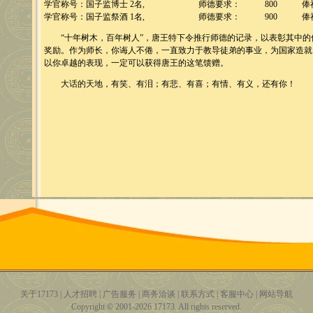
学官称号：国子监博士 2名,
师德要求：
800
俸
学官称号：国子监祭酒 1名,
师德要求：
900
俸
“十年树木，百年树人”，唐王特下令推行师德的记录，以表彰其中的
奖励。作为师长，你诲人不倦，一直致力于教导徒弟的事业，为国家造就
以你卓越的表现，一定可以获得唐王的这笔馈赠。
大话的天地，有笑、有泪；有悲、有喜；有情、有义，还有你！
关于17173
|
人才招聘
|
广告服务
|
商务洽谈
|
联系方式
|
客服中心
|
网站导航
Copyright © 2001-2026 17173. All rights reserved.