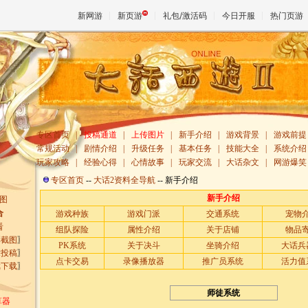
新网游
新页游
礼包/激活码
今日开服
热门页游
魔兽
天堂
专区首页
|
投稿通道
|
上传图片
|
新手介绍
|
游戏背景
|
游戏前提
常规活动
|
剧情介绍
|
升级任务
|
基本任务
|
技能大全
|
系统介绍
玩家攻略
|
经验心得
|
心情故事
|
玩家交流
|
大话杂文
|
网游爆笑
王权与
专区首页
--
大话2资料全导航
--
新手介绍
新手介绍
图
合
游戏种族
游戏门派
交通系统
宠物
看
组队探险
属性介绍
关于店铺
物品
彩截图
〗
PK系统
关于决斗
坐骑介绍
大话兵
章投稿
〗
点卡交易
录像播放器
推广员系统
活力值
戏下载
〗
师徒系统
算器