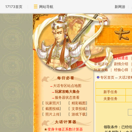
17173首页
网站导航
新网游
专区首页
|
投稿通道
|
常规活动
|
剧情介绍
|
玩家攻略
|
经验心得
|
专区首页
--
大话2资
每 日 必 看
→
大话专区站点地图
→
玩家攻略大集合
新手任务
→
服务器状态查看
夫妻任务
〖
玩家照片
〗
〖
精彩截图
〗
〖
截图投稿
〗
〖
文章投稿
〗
〖
照片上传
〗
〖
游戏下载
〗
大 话 计 算 器
领取条件：已经结婚
★
变身卡修正系数计算器