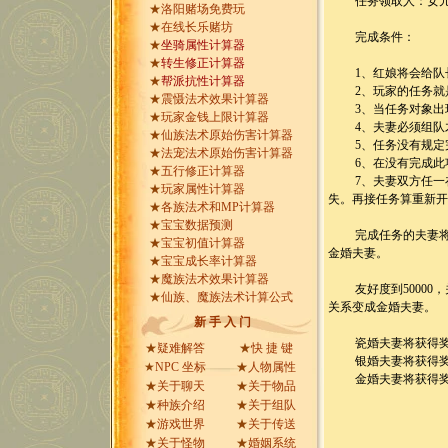
任务领取人：女儿村
★
洛阳赌场免费玩
★
在线长乐赌坊
完成条件：
★
坐骑属性计算器
★
转生修正计算器
1、红娘将会给队长
★
帮派抗性计算器
2、玩家的任务就是将
★
震慑法术效果计算器
3、当任务对象出现
★
玩家金钱上限计算器
4、夫妻必须组队
★
仙族法术原始伤害计算器
5、任务没有规定
★
法宠法术原始伤害计算器
6、在没有完成此项
★
五行修正计算器
7、夫妻双方任一在
★
玩家属性计算器
失。再接任务算重新
★
各族法术和MP计算器
★
宝宝数据预测
完成任务的夫妻将获
★
宝宝初值计算器
金婚夫妻。
★
宝宝成长率计算器
★
魔族法术效果计算器
友好度到50000，关
★
仙族、魔族法术计算公式
关系变成金婚夫妻。
新 手 入 门
瓷婚夫妻将获得奖励
★
疑难解答
★
快 捷 键
银婚夫妻将获得奖励
★
NPC 坐标
★
人物属性
金婚夫妻将获得奖励1
★
关于聊天
★
关于物品
★
种族介绍
★
关于组队
★
游戏世界
★
关于传送
★
关于怪物
★
婚姻系统