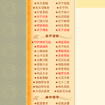
★有关
宠物
★
关于技能
★有关
召唤兽
★
关于PK
★
打造系统
★
关于战斗
★
关于任务
★
比武切磋
★
门派介绍
★
关于称谓
★
帮派系统
★
转生系统
★
关于搏彩
★
关于店铺
高 手 进 阶
★
守护神捍卫战
★
师徒系统
★
帮派移民
★
关于转生
★
人物坐标
★
乘骑系统
★
点卡交易
★
灵兽系统
★
点数分配
★
宝石合成
★
技能大全
★
保险加锁
★
五行相克
★
养育系统
★
药品大全
★
修罗任务
★
装备图解
★
大话卡牌
★
宠物寄存卖
★
七十二变
★
物品寄存卖
★
神兵系统
★
大话兵器谱
★
练妖石合成
操 作 指 导
★
配置要求
★
安装步骤