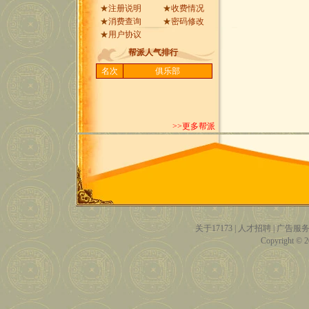
★
注册说明
★
收费情况
★
消费查询
★
密码修改
★
用户协议
帮派人气排行
名次
俱乐部
>>更多帮派
关于17173
|
人才招聘
|
广告服
Copyright © 20