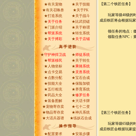
【第二个铁匠任务】
★有关
宠物
★
关于技能
★有关
召唤兽
★
关于PK
玩家等级40级的时
★
打造系统
★
关于战斗
成后铁匠将会根据玩家
★
关于任务
★
比武切磋
★
门派介绍
★
关于称谓
领任务的地点：傲
★
帮派系统
★
转生系统
领取任务NPC：
★
关于搏彩
★
关于店铺
高 手 进 阶
★
守护神捍卫战
★
师徒系统
★
帮派移民
★
关于转生
★
人物坐标
★
乘骑系统
★
点卡交易
★
灵兽系统
★
点数分配
★
宝石合成
★
技能大全
★
保险加锁
★
五行相克
★
养育系统
★
药品大全
★
修罗任务
★
装备图解
★
大话卡牌
★
宠物寄存卖
★
七十二变
★
物品寄存卖
★
神兵系统
【第三个铁匠任务】
★
大话兵器谱
★
练妖石合成
玩家等级65级的时
操 作 指 导
成后铁匠会根据玩家提
★
配置要求
★
安装步骤