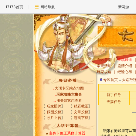
17173首页
网站导航
新网游
专区首页
|
投稿通道
|
常规活动
|
剧情介绍
|
玩家攻略
|
经验心得
|
专区首页
--
大话2资
每 日 必 看
→
大话专区站点地图
→
玩家攻略大集合
新手任务
→
服务器状态查看
夫妻任务
〖
玩家照片
〗
〖
精彩截图
〗
〖
截图投稿
〗
〖
文章投稿
〗
〖
照片上传
〗
〖
游戏下载
〗
大 话 计 算 器
玩家在游戏里可从商
★
变身卡修正系数计算器