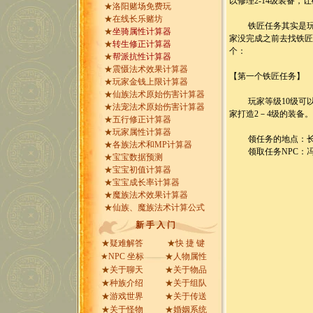
以修理2-14级装备，
★
洛阳赌场免费玩
★
在线长乐赌坊
铁匠任务其实是玩家
★
坐骑属性计算器
家没完成之前去找铁
★
转生修正计算器
个：
★
帮派抗性计算器
★
震慑法术效果计算器
【第一个铁匠任务】
★
玩家金钱上限计算器
★
仙族法术原始伤害计算器
玩家等级10级可以
★
法宠法术原始伤害计算器
家打造2－4级的装备
★
五行修正计算器
★
玩家属性计算器
领任务的地点：长
★
各族法术和MP计算器
领取任务NPC：
★
宝宝数据预测
★
宝宝初值计算器
★
宝宝成长率计算器
★
魔族法术效果计算器
★
仙族、魔族法术计算公式
新 手 入 门
★
疑难解答
★
快 捷 键
★
NPC 坐标
★
人物属性
★
关于聊天
★
关于物品
★
种族介绍
★
关于组队
★
游戏世界
★
关于传送
★
关于怪物
★
婚姻系统