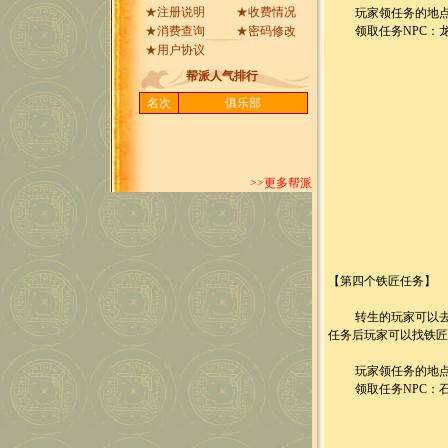
★
注册说明
★
收费情况
玩家领任务的地点
★
消费查询
★
密码修改
领取任务NPC：
★
用户协议
帮派人气排行
名次
俱乐部
>>更多帮派
【第四个铁匠任务】
转生的玩家可以去洛
任务后玩家可以找铁匠
玩家领任务的地点
领取任务NPC：