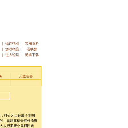
|
操作指引
|
常用资料
|
游戏物品
|
召唤兽
|
进入论坛
|
游戏下载
务
天庭任务
，打碎牙齿往肚子里咽
的小鬼趁此机会在外撒野
大人把那些小鬼抓回来