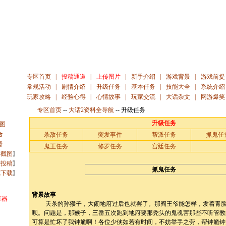
专区首页
|
投稿通道
|
上传图片
|
新手介绍
|
游戏背景
|
游戏前提
常规活动
|
剧情介绍
|
升级任务
|
基本任务
|
技能大全
|
系统介绍
玩家攻略
|
经验心得
|
心情故事
|
玩家交流
|
大话杂文
|
网游爆笑
专区首页
--
大话2资料全导航
--
升级任务
升级任务
图
合
杀敌任务
突发事件
帮派任务
抓鬼任
看
鬼王任务
修罗任务
宫廷任务
彩截图
〗
章投稿
〗
抓鬼任务
戏下载
〗
背景故事
算器
天杀的孙猴子，大闹地府过后也就罢了。那阎王爷能怎样，发着青脸
呗。问题是，那猴子，三番五次跑到地府要那秃头的鬼魂
害那些不听管教
可算是忙坏了我钟馗啊！各位少侠如若有时间，不妨举手之劳，帮钟馗钟