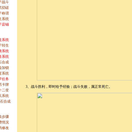
于战斗
武切磋
于称谓
生系统
于店铺
徒系统
于转生
骑系统
兽系统
石合成
险加锁
育系统
罗任务
话卡牌
3、战斗胜利，即时给予经验；战斗失败，属正常死亡。
十二变
兵系统
石合成
装步骤
费情况
码修改