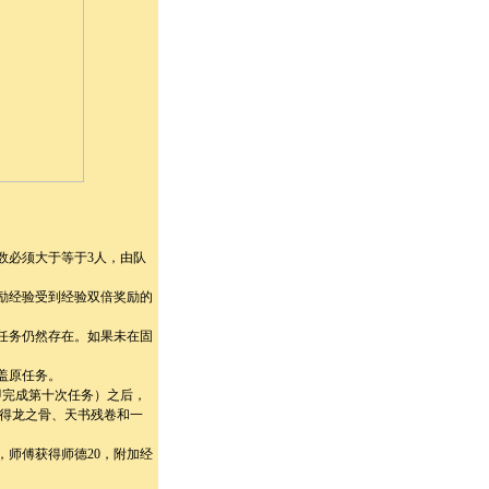
数必须大于等于3人，由队
励经验受到经验双倍奖励的
任务仍然存在。如果未在固
盖原任务。
即完成第十次任务）之后，
得龙之骨、天书残卷和一
师傅获得师德20，附加经