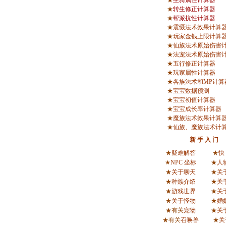
★
坐骑属性计算器
★
转生修正计算器
★
帮派抗性计算器
★
震慑法术效果计算
★
玩家金钱上限计算
★
仙族法术原始伤害
★
法宠法术原始伤害
★
五行修正计算器
★
玩家属性计算器
★
各族法术和MP计算
★
宝宝数据预测
★
宝宝初值计算器
★
宝宝成长率计算器
★
魔族法术效果计算
★
仙族、魔族法术计
新 手 入 门
★
疑难解答
★
快
★
NPC 坐标
★
人
★
关于聊天
★
关
★
种族介绍
★
关
★
游戏世界
★
关
★
关于怪物
★
婚
★有关
宠物
★
关
★有关
召唤兽
★
关