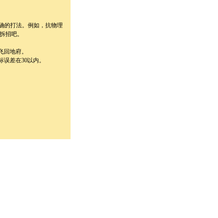
确的打法。例如，抗物理
拆招吧。
飞回地府。
误差在30以内。