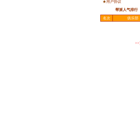
★
用户协议
帮派人气排行
名次
俱乐部
>