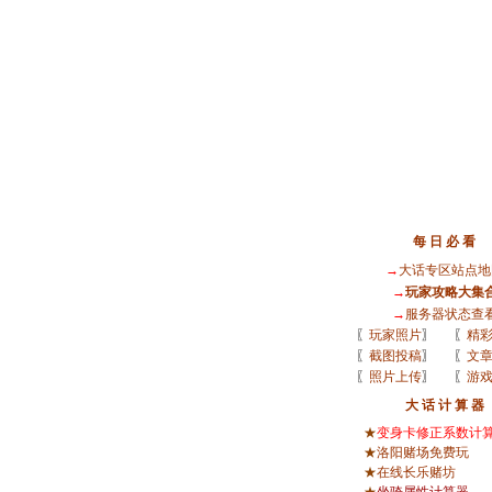
每 日 必 看
→
大话专区站点地
→
玩家攻略大集
→
服务器状态查
〖
玩家照片
〗
〖
精
〖
截图投稿
〗
〖
文
〖
照片上传
〗
〖
游
大 话 计 算 器
★
变身卡修正系数计
★
洛阳赌场免费玩
★
在线长乐赌坊