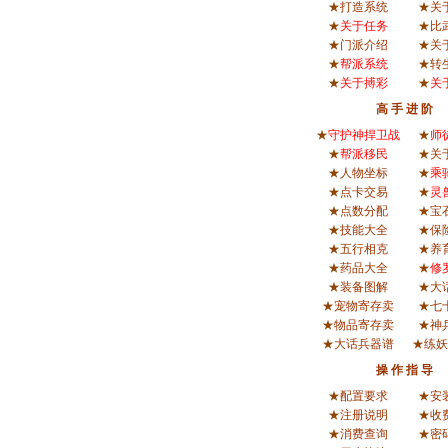
★
打造系统
★
关
★
关于任务
★
比
★
门派介绍
★
关
★
帮派系统
★
转
★
关于搏彩
★
关
高 手 进 阶
★
守护神捍卫战
★
师
★
帮派移民
★
关
★
人物坐标
★
乘
★
点卡交易
★
灵
★
点数分配
★
宝
★
技能大全
★
保
★
五行相克
★
养
★
药品大全
★
修
★
装备图解
★
大
★
宠物寄存卖
★
七
★
物品寄存卖
★
神
★
大话兵器谱
★
练妖
操 作 指 导
★
配置要求
★
安
★
注册说明
★
收
★
消费查询
★
密