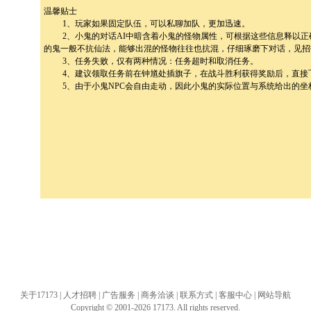
温馨贴士
1、玩家如果固定队伍，可以私聊加队，更加迅速。
2、小鬼的对话AI中暗含着小鬼的怪物属性，可根据这些信息释以正
的鬼一般不抗仙法，能够出混的怪物往往也抗混，仔细琢磨下对话，见招
3、任务失败，仅有两种情况：任务超时和取消任务。
4、建议领取任务前在钟馗处插旗子，在战斗胜利获得奖励后，直接
5、由于小鬼NPC会自由走动，因此小鬼的实际位置与系统给出的坐标
关于17173
|
人才招聘
|
广告服务
|
商务洽谈
|
联系方式
|
客服中心
|
网站导航
Copyright © 2001-2026 17173. All rights reserved.