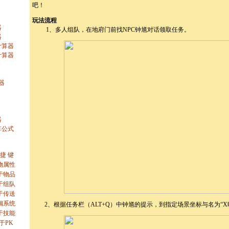
吧！
玩法流程
器
1、多人组队，在地府门前找NPC钟馗对话领取任务。
器
计算器
计算器
器
器
算公式
 捷 键
物属性
于物品
于组队
于传送
姻系统
2、根据任务栏（ALT+Q）中钟馗的提示，到指定场景坐标与名为“X时
于技能
于PK