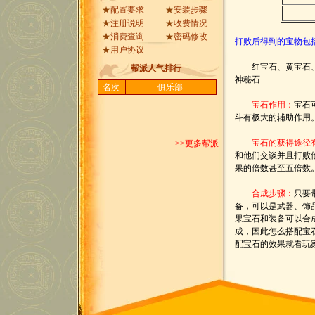
★
配置要求
★
安装步骤
★
注册说明
★
收费情况
★
消费查询
★
密码修改
打败后得到的宝物包
★
用户协议
红宝石、黄宝石、蓝
帮派人气排行
神秘石
名次
俱乐部
宝石作用：
宝石
斗有极大的辅助作用
宝石的获得途径
>>更多帮派
和他们交谈并且打败
果的倍数甚至五倍数
合成步骤：
只要
备，可以是武器、饰
果宝石和装备可以合
成，因此怎么搭配宝
配宝石的效果就看玩