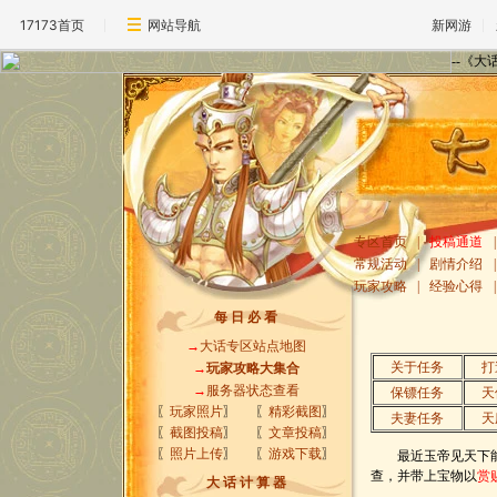
17173首页
网站导航
新网游
--《
专区首页
|
投稿通道
|
常规活动
|
剧情介绍
|
玩家攻略
|
经验心得
|
每 日 必 看
→
大话专区站点地图
关于任务
打
→
玩家攻略大集合
→
服务器状态查看
保镖任务
天
〖
玩家照片
〗
〖
精彩截图
〗
夫妻任务
天
〖
截图投稿
〗
〖
文章投稿
〗
〖
照片上传
〗
〖
游戏下载
〗
最近玉帝见天下能
查，并带上宝物以
赏
大 话 计 算 器