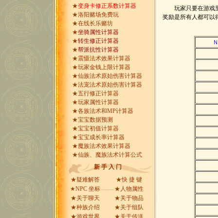
★
变身卡修正系数计算器
玩家只要在游戏
★
洛阳赌场免费玩
奖励是所有人都可以
★
在线长乐赌坊
★
坐骑属性计算器
★
转生修正计算器
★
帮派抗性计算器
★
震慑法术效果计算器
★
玩家金钱上限计算器
★
仙族法术原始伤害计算器
★
法宠法术原始伤害计算器
★
五行修正计算器
★
玩家属性计算器
★
各族法术和MP计算器
★
宝宝数据预测
★
宝宝初值计算器
★
宝宝成长率计算器
★
魔族法术效果计算器
★
仙族、魔族法术计算公式
新 手 入 门
★
疑难解答
★
快 捷 键
★
NPC 坐标
★
人物属性
★
关于聊天
★
关于物品
★
种族介绍
★
关于组队
★
游戏世界
★
关于传送