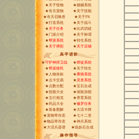
★
关于怪物
★
婚姻系统
★有关
宠物
★
关于技能
★有关
召唤兽
★
关于PK
★
打造系统
★
关于战斗
★
关于任务
★
比武切磋
★
门派介绍
★
关于称谓
★
帮派系统
★
转生系统
★
关于搏彩
★
关于店铺
高 手 进 阶
★
守护神捍卫战
★
师徒系统
★
帮派移民
★
关于转生
★
人物坐标
★
乘骑系统
★
点卡交易
★
灵兽系统
★
点数分配
★
宝石合成
★
技能大全
★
保险加锁
★
五行相克
★
养育系统
★
药品大全
★
修罗任务
★
装备图解
★
大话卡牌
★
宠物寄存卖
★
七十二变
★
物品寄存卖
★
神兵系统
★
大话兵器谱
★
练妖石合成
操 作 指 导