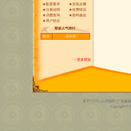
★
配置要求
★
安装步骤
★
注册说明
★
收费情况
★
消费查询
★
密码修改
★
用户协议
帮派人气排行
名次
俱乐部
>>更多帮派
关于17173
|
人才招聘
|
广告服
Copyright © 20