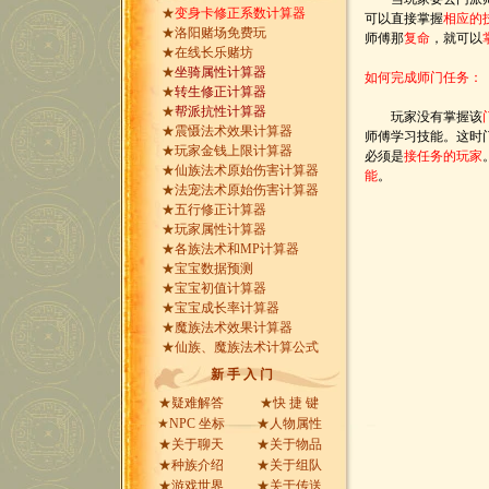
★
变身卡修正系数计算器
可以直接掌握
相应的
★
洛阳赌场免费玩
师傅那
复命
，就可以
★
在线长乐赌坊
★
坐骑属性计算器
如何完成师门任务：
★
转生修正计算器
★
帮派抗性计算器
玩家没有掌握该
★
震慑法术效果计算器
师傅学习技能。这时
★
玩家金钱上限计算器
必须是
接任务的玩家
★
仙族法术原始伤害计算器
能
。
★
法宠法术原始伤害计算器
★
五行修正计算器
★
玩家属性计算器
★
各族法术和MP计算器
★
宝宝数据预测
★
宝宝初值计算器
★
宝宝成长率计算器
★
魔族法术效果计算器
★
仙族、魔族法术计算公式
新 手 入 门
★
疑难解答
★
快 捷 键
★
NPC 坐标
★
人物属性
★
关于聊天
★
关于物品
★
种族介绍
★
关于组队
★
游戏世界
★
关于传送