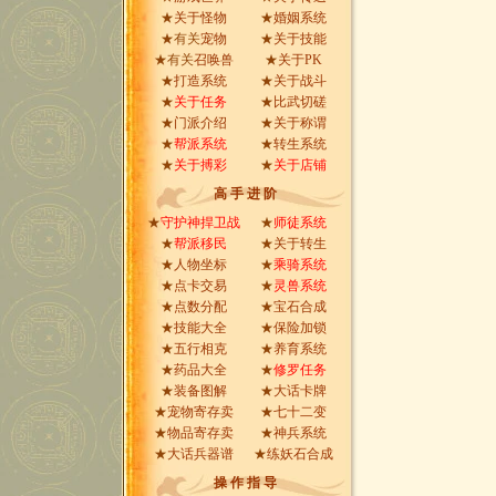
★
关于怪物
★
婚姻系统
★有关
宠物
★
关于技能
★有关
召唤兽
★
关于PK
★
打造系统
★
关于战斗
★
关于任务
★
比武切磋
★
门派介绍
★
关于称谓
★
帮派系统
★
转生系统
★
关于搏彩
★
关于店铺
高 手 进 阶
★
守护神捍卫战
★
师徒系统
★
帮派移民
★
关于转生
★
人物坐标
★
乘骑系统
★
点卡交易
★
灵兽系统
★
点数分配
★
宝石合成
★
技能大全
★
保险加锁
★
五行相克
★
养育系统
★
药品大全
★
修罗任务
★
装备图解
★
大话卡牌
★
宠物寄存卖
★
七十二变
★
物品寄存卖
★
神兵系统
★
大话兵器谱
★
练妖石合成
操 作 指 导