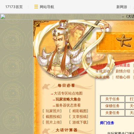
17173首页
网站导航
新网游
--《
专区首页
|
投稿通道
|
常规活动
|
剧情介绍
|
玩家攻略
|
经验心得
|
每 日 必 看
→
大话专区站点地图
关于任务
打
→
玩家攻略大集合
→
服务器状态查看
保镖任务
天
〖
玩家照片
〗
〖
精彩截图
〗
夫妻任务
天
〖
截图投稿
〗
〖
文章投稿
〗
〖
照片上传
〗
〖
游戏下载
〗
师门任务
大 话 计 算 器
当玩家要去门派师傅