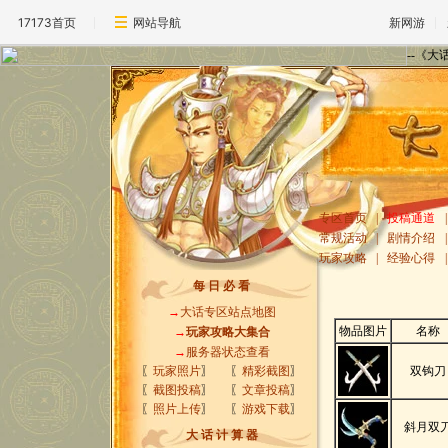
17173首页
网站导航
新网游
--《
专区首页
|
投稿通道
|
常规活动
|
剧情介绍
|
玩家攻略
|
经验心得
|
每 日 必 看
→
大话专区站点地图
物品图片
名称
→
玩家攻略大集合
→
服务器状态查看
〖
玩家照片
〗
〖
精彩截图
〗
双钩刀
〖
截图投稿
〗
〖
文章投稿
〗
〖
照片上传
〗
〖
游戏下载
〗
斜月双
大 话 计 算 器