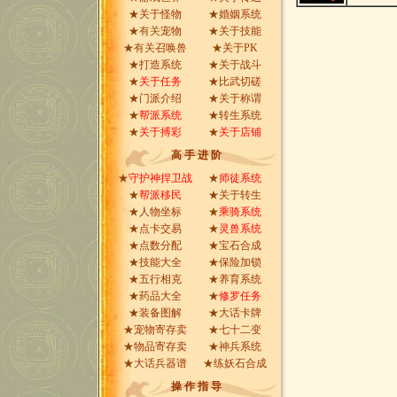
★
关于怪物
★
婚姻系统
★有关
宠物
★
关于技能
★有关
召唤兽
★
关于PK
★
打造系统
★
关于战斗
★
关于任务
★
比武切磋
★
门派介绍
★
关于称谓
★
帮派系统
★
转生系统
★
关于搏彩
★
关于店铺
高 手 进 阶
★
守护神捍卫战
★
师徒系统
★
帮派移民
★
关于转生
★
人物坐标
★
乘骑系统
★
点卡交易
★
灵兽系统
★
点数分配
★
宝石合成
★
技能大全
★
保险加锁
★
五行相克
★
养育系统
★
药品大全
★
修罗任务
★
装备图解
★
大话卡牌
★
宠物寄存卖
★
七十二变
★
物品寄存卖
★
神兵系统
★
大话兵器谱
★
练妖石合成
操 作 指 导