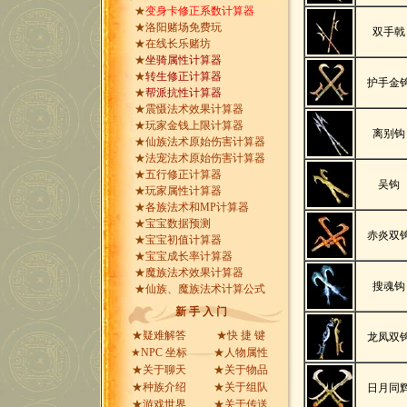
★
变身卡修正系数计算器
★
洛阳赌场免费玩
双手戟
★
在线长乐赌坊
★
坐骑属性计算器
★
转生修正计算器
护手金
★
帮派抗性计算器
★
震慑法术效果计算器
★
玩家金钱上限计算器
离别钩
★
仙族法术原始伤害计算器
★
法宠法术原始伤害计算器
★
五行修正计算器
吴钩
★
玩家属性计算器
★
各族法术和MP计算器
★
宝宝数据预测
赤炎双
★
宝宝初值计算器
★
宝宝成长率计算器
★
魔族法术效果计算器
搜魂钩
★
仙族、魔族法术计算公式
新 手 入 门
★
疑难解答
★
快 捷 键
龙凤双
★
NPC 坐标
★
人物属性
★
关于聊天
★
关于物品
★
种族介绍
★
关于组队
日月同
★
游戏世界
★
关于传送