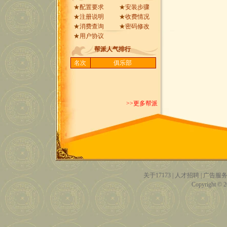
★
配置要求
★
安装步骤
★
注册说明
★
收费情况
★
消费查询
★
密码修改
★
用户协议
帮派人气排行
名次
俱乐部
>>更多帮派
关于17173
|
人才招聘
|
广告服
Copyright © 20