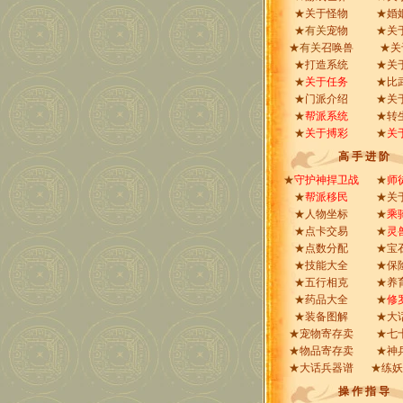
★
关于怪物
★
婚
★有关
宠物
★
关
★有关
召唤兽
★
关
★
打造系统
★
关
★
关于任务
★
比
★
门派介绍
★
关
★
帮派系统
★
转
★
关于搏彩
★
关
高 手 进 阶
★
守护神捍卫战
★
师
★
帮派移民
★
关
★
人物坐标
★
乘
★
点卡交易
★
灵
★
点数分配
★
宝
★
技能大全
★
保
★
五行相克
★
养
★
药品大全
★
修
★
装备图解
★
大
★
宠物寄存卖
★
七
★
物品寄存卖
★
神
★
大话兵器谱
★
练妖
操 作 指 导