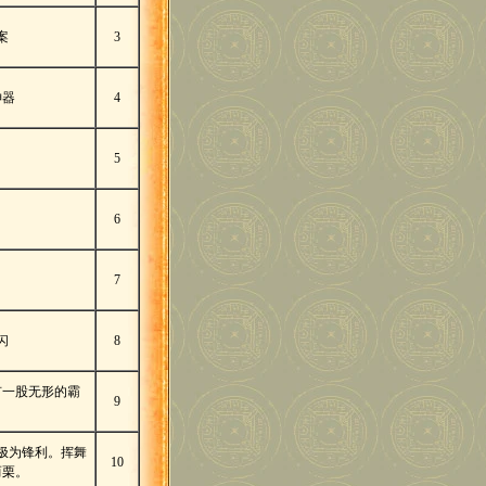
案
3
神器
4
5
6
7
闪
8
有一股无形的霸
9
极为锋利。挥舞
10
而栗。