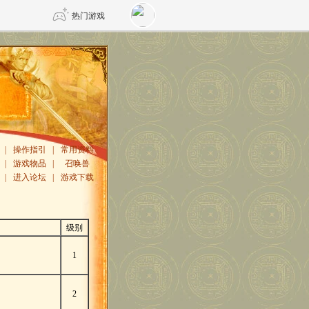
热门游戏
DNF
传奇4
剑网3旗舰版
新天龙八部
|
操作指引
|
常用资料
自由
|
游戏物品
诛仙世界
|
召唤兽
仙剑世界
|
进入论坛
|
游戏下载
级别
1
2