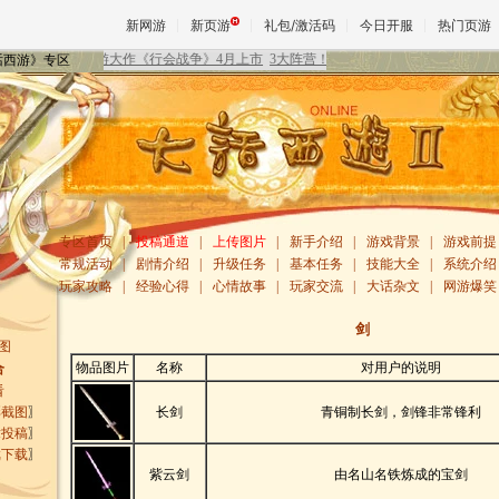
新网游
新页游
礼包/激活码
今日开服
热门页游
大话西游》专区
魔兽
天堂
专区首页
|
投稿通道
|
上传图片
|
新手介绍
|
游戏背景
|
游戏前提
常规活动
|
剧情介绍
|
升级任务
|
基本任务
|
技能大全
|
系统介绍
王权与
玩家攻略
|
经验心得
|
心情故事
|
玩家交流
|
大话杂文
|
网游爆笑
剑
图
物品图片
名称
对用户的说明
合
看
彩截图
〗
长剑
青铜制长剑，剑锋非常锋利
章投稿
〗
戏下载
〗
紫云剑
由名山名铁炼成的宝剑