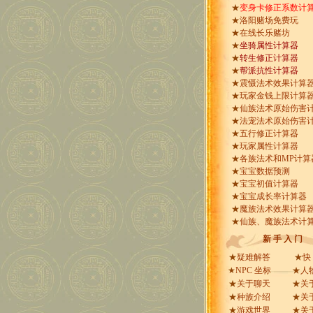
★
变身卡修正系数计
★
洛阳赌场免费玩
★
在线长乐赌坊
★
坐骑属性计算器
★
转生修正计算器
★
帮派抗性计算器
★
震慑法术效果计算
★
玩家金钱上限计算
★
仙族法术原始伤害
★
法宠法术原始伤害
★
五行修正计算器
★
玩家属性计算器
★
各族法术和MP计算
★
宝宝数据预测
★
宝宝初值计算器
★
宝宝成长率计算器
★
魔族法术效果计算
★
仙族、魔族法术计
新 手 入 门
★
疑难解答
★
快
★
NPC 坐标
★
人
★
关于聊天
★
关
★
种族介绍
★
关
★
游戏世界
★
关