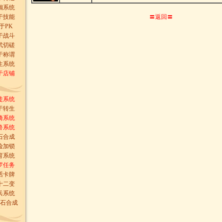
姻系统
于技能
〓返回〓
于PK
于战斗
武切磋
于称谓
生系统
于店铺
徒系统
于转生
骑系统
兽系统
石合成
险加锁
育系统
罗任务
话卡牌
十二变
兵系统
石合成