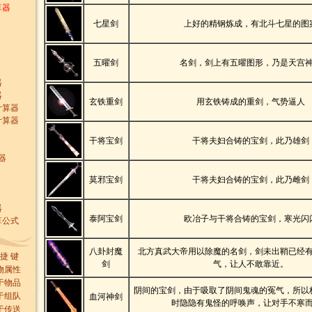
算器
七星剑
上好的精钢炼成，有北斗七星的图
五曜剑
名剑，剑上有五曜图形，乃是天宫
器
器
玄铁重剑
用玄铁铸成的重剑，气势逼人
计算器
计算器
干将宝剑
干将夫妇合铸的宝剑，此乃雄剑
器
莫邪宝剑
干将夫妇合铸的宝剑，此乃雌剑
器
泰阿宝剑
欧冶子与干将合铸的宝剑，寒光闪
算公式
八卦封魔
北方真武大帝用以除魔的名剑，剑未出鞘已经
 捷 键
剑
气，让人不敢靠近。
物属性
于物品
阴间的宝剑，由于吸取了阴间鬼魂的冤气，所以
于组队
血河神剑
时隐隐有鬼怪的呼唤声，让对手不寒
于传送