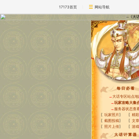
17173首页
网站导航
--《
每 日 必 看
→
大话专区站点地
→
玩家攻略大集
→
服务器状态查
〖
玩家照片
〗
〖
精
〖
截图投稿
〗
〖
文
〖
照片上传
〗
〖
游
大 话 计 算 器