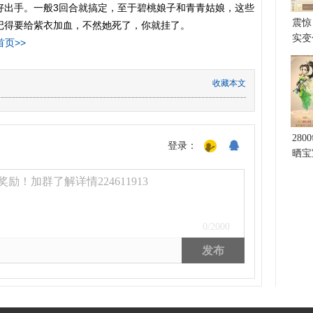
好出手。一般3回合就搞定，至于碧桃娘子和青青姑娘，这些
震惊
记得要给紫衣加血，不然她死了，你就挂了。
实变
首页>>
收藏本文
28
登录：
晒宝
励！加群了解详情224611913
0
/2000
发布