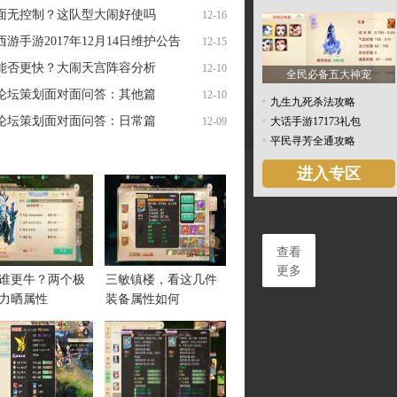
面无控制？这队型大闹好使吗
12-16
游手游2017年12月14日维护公告
12-15
能否更快？大闹天宫阵容分析
12-10
全民必备五大神宠
论坛策划面对面问答：其他篇
12-10
九生九死杀法攻略
论坛策划面对面问答：日常篇
12-09
大话手游17173礼包
平民寻芳全通攻略
进入专区
查看
更多
谁更牛？两个极
三敏镇楼，看这几件
力晒属性
装备属性如何