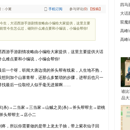
四马
者：小篱
手机订阅
参与评论(
0
)
【投稿】
大话西
双魔
今生，大话西游手游剧情攻略由小编给大家提供，这里主要
前世今生怎么过，碰到什么难点要和小编说，小编会帮你!
高峰
高峰
话西游手游剧情攻略由小编给大家提供，这里主要提供大话
什么难点要和小编说，小编会帮你!
最后一个呀，听闻大唐边境的斧头帮有线索，人生地不熟，
没想到加个山寨青帮，还那么多繁琐的步骤，进帮后也只一
寻找最后一位取经人似乎毫无进展啊……
谁比
品大
(杀)→二当家→三当家→山贼之灵(杀)→斧头帮帮主→碧桃
→斧头帮帮主→店小二
别疼，所以你需要做的是带上龙太子抽，带上紫衣仙子回