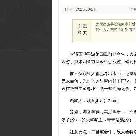
时间：2015-08-19
作
16:40
大话西游手游第四章前世
文 章
提供大话西游手游第四章
摘 要
大话西游手游第四章前世今生，大
西游手游第四章前世今生怎么过，碰到
前三位取经人都已浮出水面，还剩
无论如何，先打入斧头帮内部了再说。
直在帮帮主至尊小宝做一些琐碎之事。
领取人：观音姐姐(82.55)
流程：观音菩萨→高老先生→二当家
娘子(杀)→斧头帮帮主→青青姑娘(杀)
注意要点：二当家会牛，砍人会特