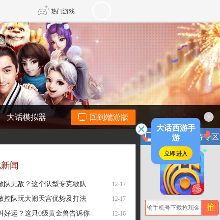
热门游戏
DNF
传奇4
剑网3旗舰版
新天龙八部
×
大话模拟器
回到端游版
自由
诛仙世界
新仙侠5
大话西游手
游
大话西游手游专区
立即进入
戏新闻
敏队无敌？这个队型专克敏队
12-17
敏控队玩大闹天宫优势及打法
12-17
抢
叫好运？这只0级黄金兽告诉你
12-16