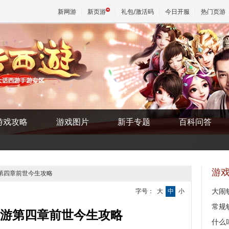
新网游
新页游
礼包/激活码
今日开服
热门页游
魔兽
天堂
游戏攻略
游戏图片
新手专题
百科问答
王权与
游
游第四章前世今生攻略
大闹
字号：
大
中
小
常规
游第四章前世今生攻略
什么