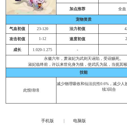
加点推荐
全血
宠物资质
气血初值
23-120
法力初值
4
1-12
攻击初值
速度初值
成长
1.020-1.275
-
永徽六年，萧淑妃为武则天诬陷，受诏赐死。
淑妃临终前，许以来世化身为猫，使武氏为鼠，当扼其
技能
减少物理吸收和仙法抗性0.6%，减少人族
续3回合
此恨绵绵
手机版
|
电脑版