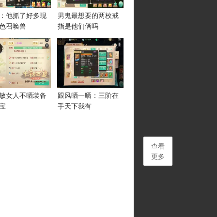
：他抓了好多现
男鬼最想要的两枚戒
色召唤兽
指是他们俩吗
00敏女人不晒装备
跟风晒一晒：三阶在
宝
手天下我有
查看
更多