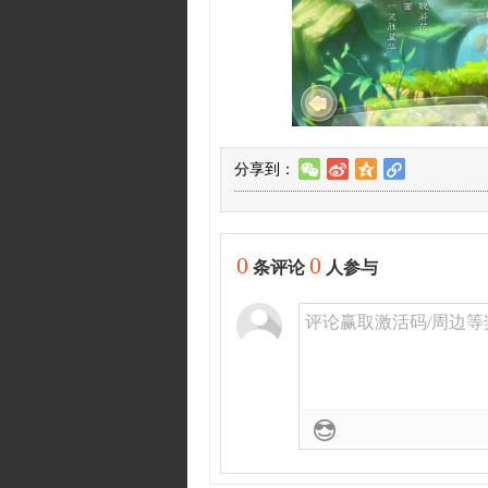
分享到：
w
t
z
l
0
0
条评论
人参与
评论赢取激活码/周边等奖