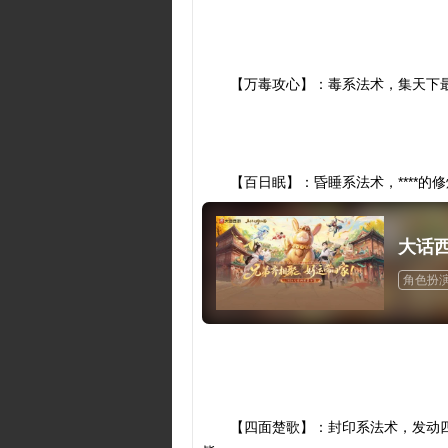
【万毒攻心】：毒系法术，集天下
【百日眠】：昏睡系法术，****的
大话
角色扮
端改手
【四面楚歌】：封印系法术，发动