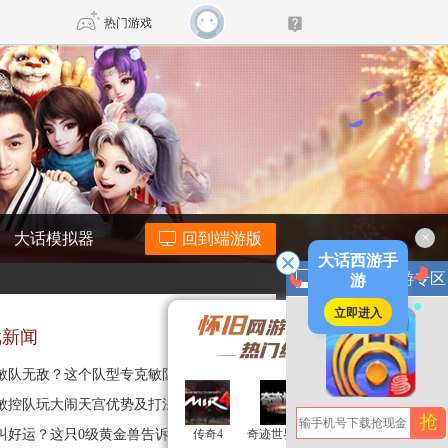
热门游戏
DNF
传奇4
剑网3旗舰版
新天龙八部
×
大话模拟器
回到端游版
自由
诛仙世界
新仙侠5
大话西游手
游
大话西游手游专区
立即进入
戏新闻
敏队无敌？这个队型专克敏队
12-17
敏控队玩大闹天宫优势及打法
12-17
抢
叫好运？这只0级黄金兽告诉你
传奇4
传奇4
奇迹世界经典
奇迹世界经典
奇迹MU
奇迹MU
12-16