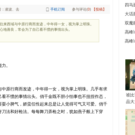
四马
者：凌波、去
手机订阅
参与评论(
0
)
【投稿】
大话西
双魔
往来西域与中原行商而发迹，中年得一女，视为掌上明珠。
心地善良，常会为了自己看不惯的事情出头。
高峰
高峰
能力。
与中原行商而发迹，中年得一女，视为掌上明珠。几乎有求
谁比
己看不惯的事情出头。俏千金既不胆小怕事也不扭捏作态，
品大
耍耍小脾气，娇蛮任性起来总是让人觉得可气又可爱。俏千
好刀法和好枪法。每每舞刀弄枪之时，犹如燕子般上下穿