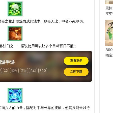
震惊
实变
最毒之物所修炼而成的法术，剧毒无比，中者不死即伤;
修炼法门之一，据说使用可以让多个目标百日不醒;;
28
晒宝
查看更多
西游手游
演
2D
回合
西游
玄幻
RPG
立即下载
道具收费
四面八方的力量，隔绝对手与外界的接触，使其只能坐以待