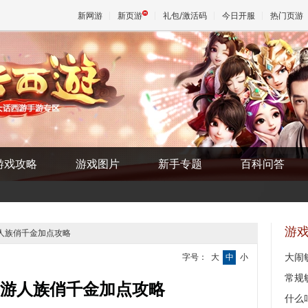
新网游
新页游
礼包/激活码
今日开服
热门页游
魔兽
天堂
游戏攻略
游戏图片
新手专题
百科问答
王权与
游
游人族俏千金加点攻略
大闹
字号：
大
中
小
常规
游人族俏千金加点攻略
什么