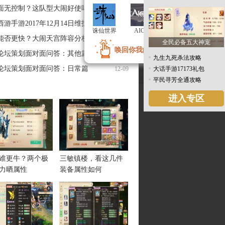
面无控制？这队型大闹好使吗
12-16
游手游2017年12月14日维护公告
12-15
诛仙世界
诛仙世界
AION
AION
红色警戒
红色警戒
能否更快？大闹天宫阵容分析
12-10
全民必备五大神宠
唤回你我的青春记忆...
唤回你我的青春记忆...
论坛策划面对面问答：其他篇
12-10
九生九死杀法攻略
论坛策划面对面问答：日常篇
12-09
大话手游17173礼包
平民寻芳全通攻略
进入专区
谁更牛？两个极
三敏镇楼，看这几件
力晒属性
装备属性如何