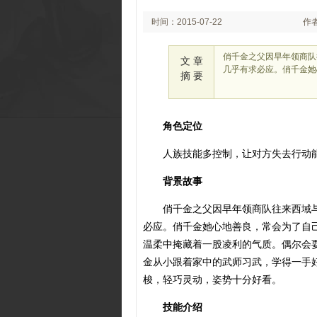
时间：2015-07-22
作
14:42
俏千金之父因早年领商队
文 章
几乎有求必应。俏千金她
摘 要
角色定位
人族技能多控制，让对方失去行动
背景故事
俏千金之父因早年领商队往来西域
必应。俏千金她心地善良，常会为了自
温柔中掩藏着一股凌利的气质。偶尔会
金从小跟着家中的武师习武，学得一手
梭，轻巧灵动，姿势十分好看。
技能介绍