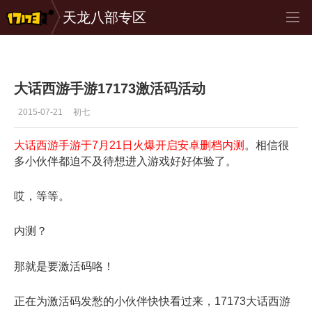
天龙八部专区
大话西游手游
>
推荐
>
正文
大话西游手游17173激活码活动
2015-07-21
初七
大话西游手游于7月21日火爆开启安卓删档内测
。相信很
多小伙伴都迫不及待想进入游戏好好体验了。
哎，等等。
内测？
那就是要激活码咯！
正在为激活码发愁的小伙伴快快看过来，17173大话西游