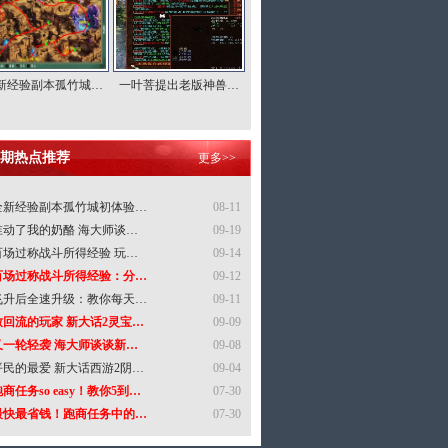
新经验副本孤竹城…
一叶菩提出老版神兽…
期热点推荐
更多>>
全新经验副本孤竹城初体验…
08-11
谁动了我的奶酪 海大师谈…
09-19
百场过称战斗所得经验 玩…
09-14
百场过称战斗所得经验：分…
09-12
飞升后全速升级：教你每天…
09-11
致回流的玩家 新大话2灵宝…
09-09
又一轮轻袭 海大师谈谈新…
09-08
平民的最爱 新大话西游2阴…
09-04
商任务so easy！教你5到…
07-30
最快最省钱！跑商任务中的…
07-30