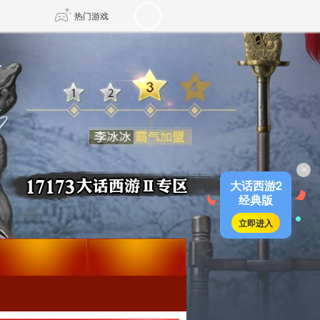
热门游戏
DNF
传奇4
剑网3旗舰版
新天龙八部
×
自由
诛仙世界
新仙侠5
大话西游2
经典版
立即进入