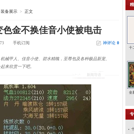
精
装备展示
>
正文
变色金不换佳音小使被电击
73
手机订阅
神评论
0
十
、机械甲人、佳音小使、碧水精魄，至尊包及各种极品新宠、
一起来欣赏一下吧。
新闻导语
全
专