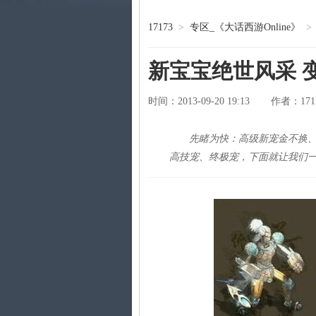
17173
>
专区_《大话西游Online》
>
新宝宝绝世风采 
时间：2013-09-20 19:13
171
作者：
先睹为快：高级新宠金不换
高技宠、终极宠，下面就让我们