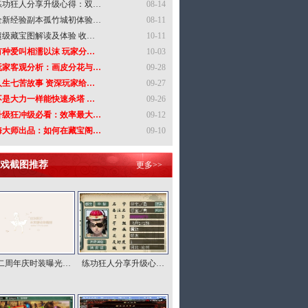
练功狂人分享升级心得：双…
08-14
全新经验副本孤竹城初体验…
08-11
超级藏宝图解读及体验 收…
10-11
有种爱叫相濡以沫 玩家分…
10-03
玩家客观分析：画皮分花与…
09-28
人生七苦故事 资深玩家给…
09-27
不是大力一样能快速杀塔 …
09-26
升级狂冲级必看：效率最大…
09-12
海大师出品：如何在藏宝阁…
09-10
戏截图推荐
更多>>
二周年庆时装曝光…
练功狂人分享升级心…