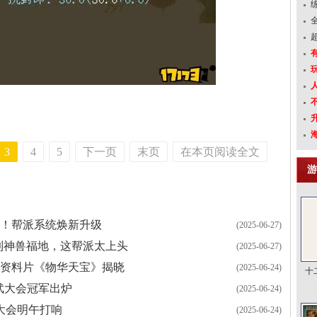
3
4
5
下一页
末页
在本页阅读全文
游
！帮派系统焕新升级
(2025-06-27)
名到神兽福地，这帮派太上头
(2025-06-27)
度资料片《物华天宝》揭晓
(2025-06-24)
十
比武大会冠军出炉
(2025-06-24)
大会明午打响
(2025-06-24)