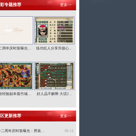
彩专题推荐
更多>>
二周年庆时装曝光…
练功狂人分享升级心…
新经验副本孤竹城…
好人品不解释 大话2…
区更新推荐
更多>>
十二周年庆时装曝光：男装…
08-14