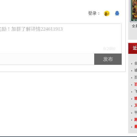
登录：
全
！加群了解详情224611913
近
0
/2000
发布
跑