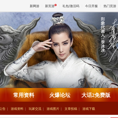
新网游
新页游
礼包/激活码
今日开服
热门页游
魔兽
天堂
王权与
常用资料
火爆论坛
大话2免费版
公告
游戏资料
玩家交流
游戏图片
文章投稿
游戏下载