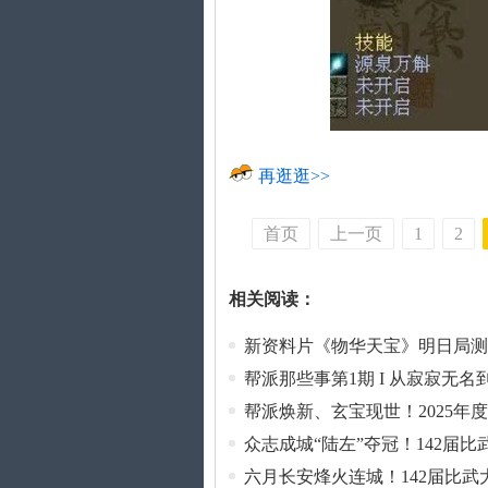
再逛逛>>
首页
上一页
1
2
相关阅读：
新资料片《物华天宝》明日局测
帮派那些事第1期 I 从寂寂无
帮派焕新、玄宝现世！2025年
众志成城“陆左”夺冠！142届
六月长安烽火连城！142届比武