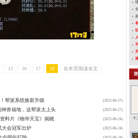
15
16
17
18
在本页阅读全文
游
！帮派系统焕新升级
(2025-06-27)
名到神兽福地，这帮派太上头
(2025-06-27)
十
度资料片《物华天宝》揭晓
(2025-06-24)
比武大会冠军出炉
(2025-06-24)
大会明午打响
(2025-06-24)