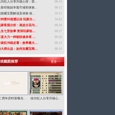
练功狂人分享升级心得：双…
08-14
全新经验副本孤竹城初体验…
08-11
超级藏宝图解读及体验 收…
10-11
有种爱叫相濡以沫 玩家分…
10-03
玩家客观分析：画皮分花与…
09-28
人生七苦故事 资深玩家给…
09-27
不是大力一样能快速杀塔 …
09-26
升级狂冲级必看：效率最大…
09-12
海大师出品：如何在藏宝阁…
09-10
戏截图推荐
更多>>
二周年庆时装曝光…
练功狂人分享升级心…