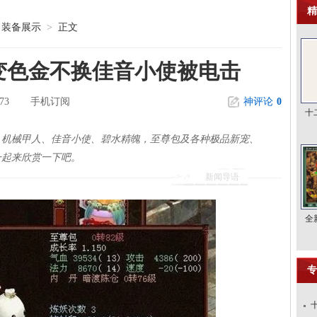
精
装备展示
>
正文
变色金不换佳音小使被电击
73
手机订阅
神评论
0
十
、机械甲人、佳音小使、碧水精魄，至尊包及各种极品新宠、
一起来欣赏一下吧。
新闻导语
全
专