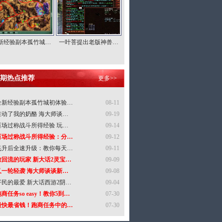
新经验副本孤竹城…
一叶菩提出老版神兽…
期热点推荐
更多>>
全新经验副本孤竹城初体验…
08-11
谁动了我的奶酪 海大师谈…
09-19
百场过称战斗所得经验 玩…
09-14
百场过称战斗所得经验：分…
09-12
飞升后全速升级：教你每天…
09-11
致回流的玩家 新大话2灵宝…
09-09
又一轮轻袭 海大师谈谈新…
09-08
平民的最爱 新大话西游2阴…
09-04
商任务so easy！教你5到…
07-30
最快最省钱！跑商任务中的…
07-30