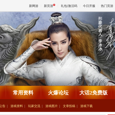
新网游
新页游
礼包/激活码
今日开服
热门页游
魔兽
天堂
王权与
常用资料
火爆论坛
大话2免费版
公告
游戏资料
玩家交流
游戏图片
文章投稿
游戏下载