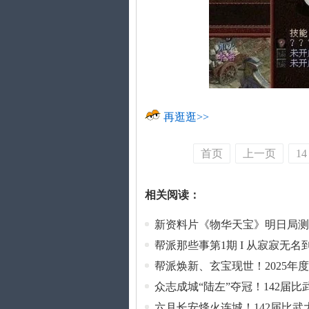
再逛逛>>
首页
上一页
14
相关阅读：
新资料片《物华天宝》明日局测
帮派那些事第1期 I 从寂寂无
帮派焕新、玄宝现世！2025年
众志成城“陆左”夺冠！142届
六月长安烽火连城！142届比武