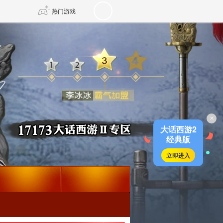
热门游戏
DNF
传奇4
剑网3旗舰版
新天龙八部
×
自由
诛仙世界
新仙侠5
大话西游2
经典版
立即进入