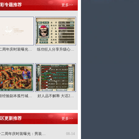
彩专题推荐
更多>>
二周年庆时装曝光…
练功狂人分享升级心…
新经验副本孤竹城…
好人品不解释 大话2…
区更新推荐
更多>>
十二周年庆时装曝光：男装…
08-14