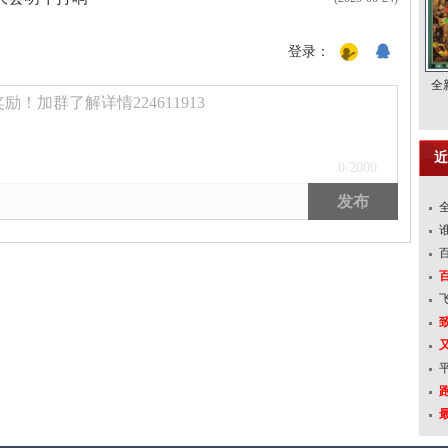
登录：
全
！加群了解详情224611913
近
0
/2000
发布
跑