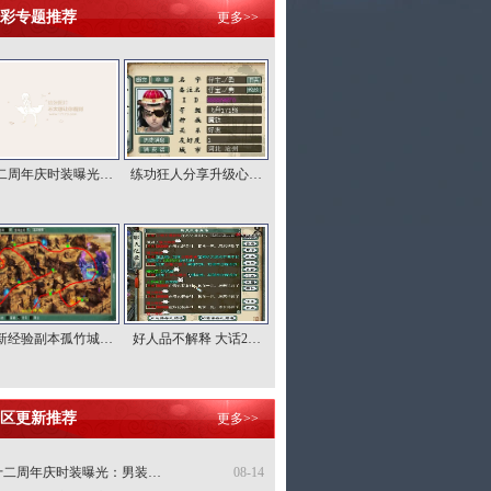
彩专题推荐
更多>>
二周年庆时装曝光…
练功狂人分享升级心…
新经验副本孤竹城…
好人品不解释 大话2…
区更新推荐
更多>>
十二周年庆时装曝光：男装…
08-14