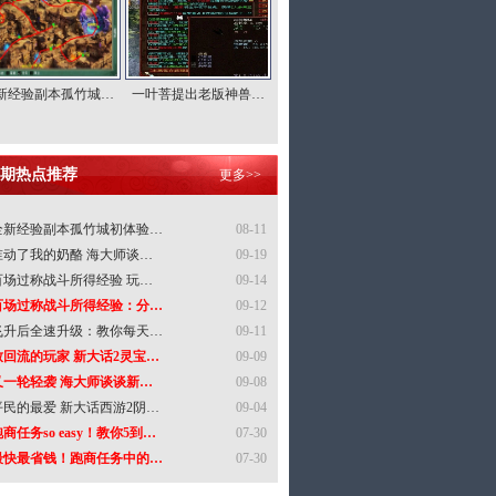
新经验副本孤竹城…
一叶菩提出老版神兽…
期热点推荐
更多>>
全新经验副本孤竹城初体验…
08-11
谁动了我的奶酪 海大师谈…
09-19
百场过称战斗所得经验 玩…
09-14
百场过称战斗所得经验：分…
09-12
飞升后全速升级：教你每天…
09-11
致回流的玩家 新大话2灵宝…
09-09
又一轮轻袭 海大师谈谈新…
09-08
平民的最爱 新大话西游2阴…
09-04
商任务so easy！教你5到…
07-30
最快最省钱！跑商任务中的…
07-30