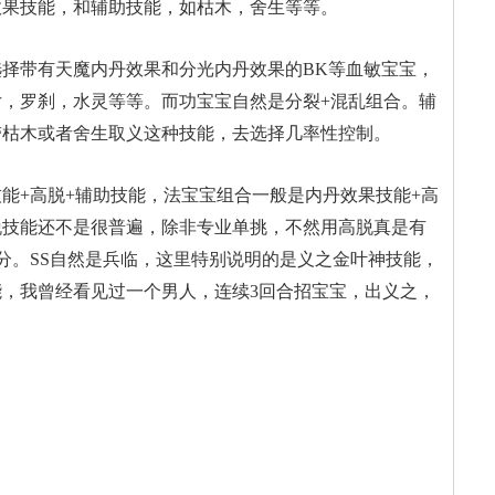
效果技能，和辅助技能，如枯木，舍生等等。
择带有天魔内丹效果和分光内丹效果的BK等血敏宝宝，
，罗刹，水灵等等。而功宝宝自然是分裂+混乱组合。辅
带枯木或者舍生取义这种技能，去选择几率性控制。
能+高脱+辅助技能，法宝宝组合一般是内丹效果技能+高
脱技能还不是很普遍，除非专业单挑，不然用高脱真是有
分。SS自然是兵临，这里特别说明的是义之金叶神技能，
，我曾经看见过一个男人，连续3回合招宝宝，出义之，
。