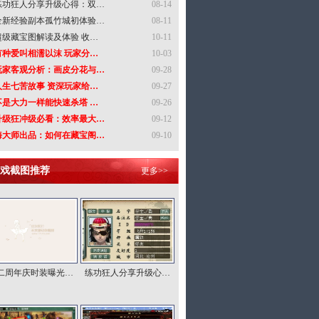
练功狂人分享升级心得：双…
08-14
全新经验副本孤竹城初体验…
08-11
超级藏宝图解读及体验 收…
10-11
有种爱叫相濡以沫 玩家分…
10-03
玩家客观分析：画皮分花与…
09-28
人生七苦故事 资深玩家给…
09-27
不是大力一样能快速杀塔 …
09-26
升级狂冲级必看：效率最大…
09-12
海大师出品：如何在藏宝阁…
09-10
戏截图推荐
更多>>
二周年庆时装曝光…
练功狂人分享升级心…