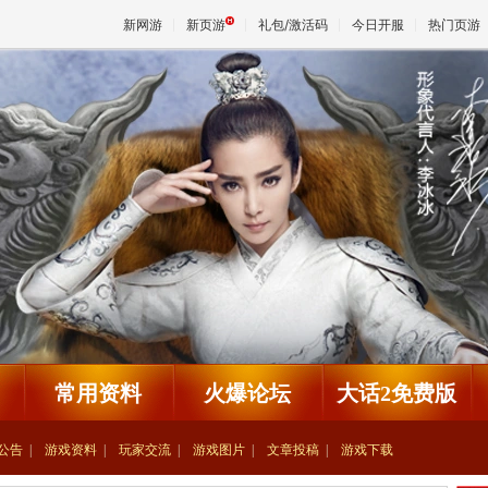
新网游
新页游
礼包/激活码
今日开服
热门页游
魔兽
天堂
王权与
常用资料
火爆论坛
大话2免费版
公告
游戏资料
玩家交流
游戏图片
文章投稿
游戏下载