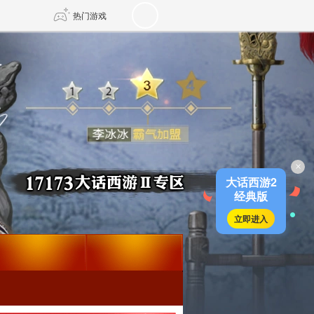
热门游戏
DNF
传奇4
剑网3旗舰版
新天龙八部
×
自由
诛仙世界
新仙侠5
大话西游2
经典版
立即进入