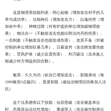
这是物理系技能列表：明心如镜（增加攻击对手的几
率与成功率）、法相神兵（增加攻击力）、以逸待劳（增
加命中率）、神锋过隙（对有护盘的单位增加破物理效
果）、物法合一（不触发连击也能出附法内丹的伤害）、
一击制敌（不触发连击也能造成伤害）、攻其不备（对被
控制的单位增加狂暴几率）、日暮途穷（攻击附加重伤效
果）、罡风护体（减少反震伤害）、利刃破法（击杀敌人
能减少对方增益的回合数）。
敏系：久久为功（砍自己增加连击）、影随身动（每
1000敏加3点躲闪）、悬梁刺股（减仙法物理抗转换加人法
抗）
这个法系拥有以下技能：仙音怒破（攻击被盘单位
时，忽视其仙法抗性增加）、乘虚而入（攻击被控制单位