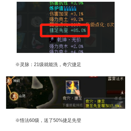
※灵脉：21级就能洗，奇穴捷足
※悟法60级，送了50%捷足先登