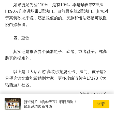
如果捷足先登110%，是有10%几率进场自带2重法
门;90%几率进场带1重法门。目前最多就2重法门。其实对
于高装秒龙来说，还是很值的的。灵脉和悟法还是可以慢
慢白嫖获得。
四、建议
其实还是推荐弄个仙器链子、武器、或者鞋子。纯高
装真的挺难的。
以上是《大话西游 高装秒龙属性卡、法门、孩子篇》
希望这篇文章能帮助到大家，更多攻略请关注17173《大
话西游》社区。
【编辑：17173】
t
z
分享到新浪微博
分享到QQ空间
新资料片《物华天宝》明日局测！
查看
帮派系统焕新升级
w
分享到微信