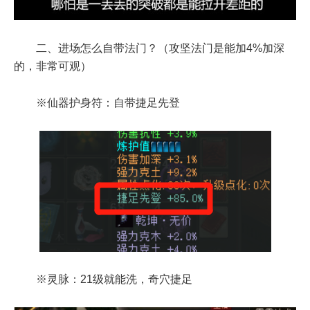
二、进场怎么自带法门？（攻坚法门是能加4%加深
的，非常可观）
※仙器护身符：自带捷足先登
※灵脉：21级就能洗，奇穴捷足