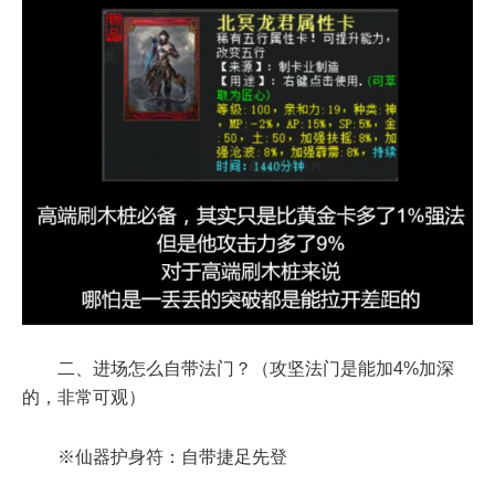
二、进场怎么自带法门？（攻坚法门是能加4%加深
的，非常可观）
※仙器护身符：自带捷足先登