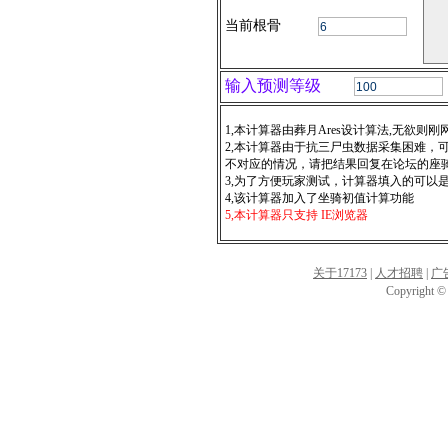
当前根骨
输入预测等级
1,本计算器由葬月Ares设计算法,无欲则
2,本计算器由于抗三尸虫数据采集困难，
不对应的情况，请把结果回复在论坛的座
3,为了方便玩家测试，计算器填入的可以
4,该计算器加入了坐骑初值计算功能
5,本计算器只支持 IE浏览器
关于17173
|
人才招聘
|
广
Copyright © 