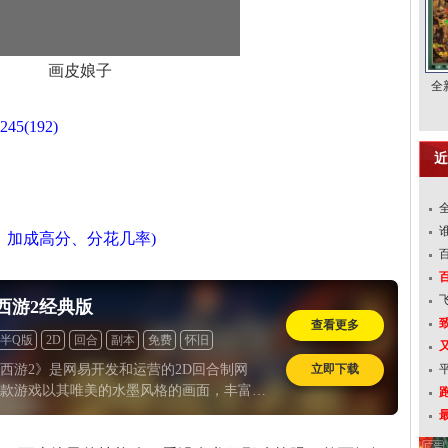
画皮娘子
全
245(192)
近
，加成高分、分花几率)
西游2经典版
查看更多
半Q版
2D
回合
副本
免费
怀旧
立即下载
西游2》是网易开发和运营的2D回合制网
款游戏以其唯美的水墨风格的画面，丰富多
跑
情，花样百出的活动，各具特色的装备召唤
不断创新的新玩法等，一直受到广大回合制