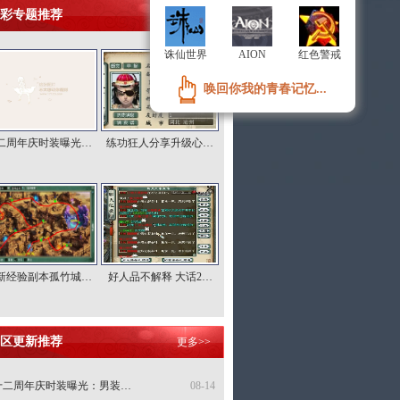
彩专题推荐
更多>>
诛仙世界
诛仙世界
AION
AION
红色警戒
红色警戒
唤回你我的青春记忆...
唤回你我的青春记忆...
二周年庆时装曝光…
练功狂人分享升级心…
新经验副本孤竹城…
好人品不解释 大话2…
区更新推荐
更多>>
十二周年庆时装曝光：男装…
08-14