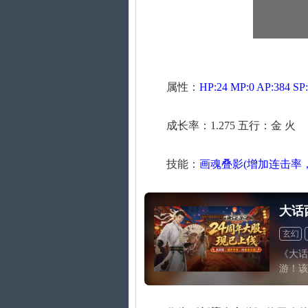
属性：
HP:24 MP:0 AP:384 SP:
成长率：1.275 五行：金 火
技能：
画魂叠影(增加连击率
大话
玄幻
《大话
游！该
彩的剧
兽以及