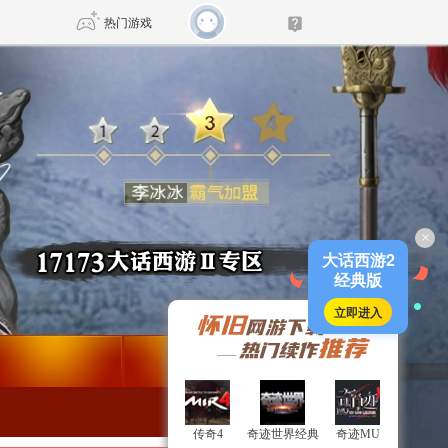
热门游戏
DNF
传奇4
剑网3旗舰版
新天龙八部
×
自由
诛仙世界
新仙侠5
大话西游2
经典版
立即进入
传奇4
传奇4
奇迹世界经典
奇迹世界经典
奇迹MU
奇迹MU