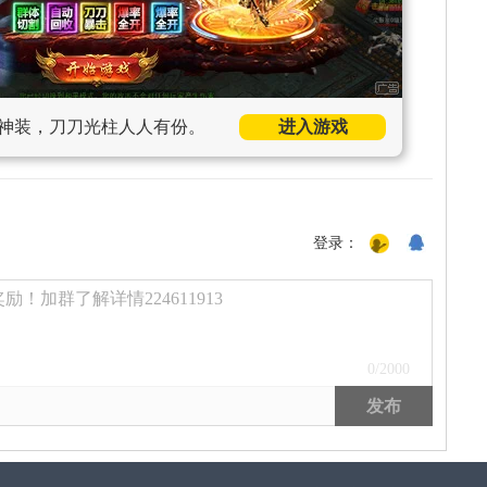
神装，刀刀光柱人人有份。
进入游戏
登录：
！加群了解详情224611913
0
/2000
发布