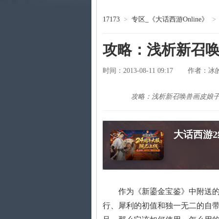
17173
>
专区_《大话西游Online》
>
攻略：浅析新召
时间：2013-08-11 09:17
冰
作者：
攻略：浅析新召唤兽画皮娘
大话西游
作为《新鎏金宝鉴》中附送的专
行、犀利的初值和独一无二的自