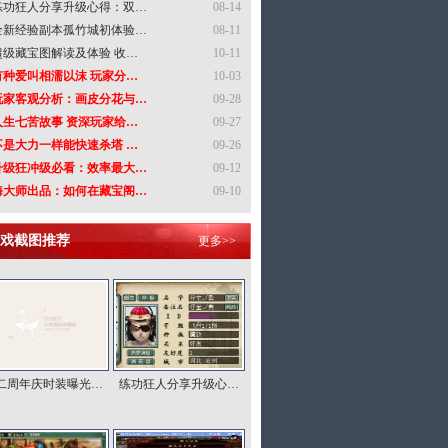
练功狂人分享升级心得：双…
08-14
全新经验副本孤竹城初体验…
08-11
超级藏宝图解读及体验 收…
10-11
有种爱叫相濡以沫 玩家分…
10-03
玩家客观分析：画皮分花与…
09-28
人生七苦故事 资深玩家给…
09-27
不是大力一样能快速杀塔 …
09-26
升级狂冲级必看：效率最大…
09-12
海大师出品：如何在藏宝阁…
09-10
戏截图推荐
更多>>
二周年庆时装曝光…
练功狂人分享升级心…