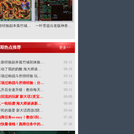
新经验副本孤竹城…
一叶菩提出老版神兽…
期热点推荐
更多>>
全新经验副本孤竹城初体验…
08-11
谁动了我的奶酪 海大师谈…
09-19
百场过称战斗所得经验 玩…
09-14
百场过称战斗所得经验：分…
09-12
飞升后全速升级：教你每天…
09-11
致回流的玩家 新大话2灵宝…
09-09
又一轮轻袭 海大师谈谈新…
09-08
平民的最爱 新大话西游2阴…
09-04
商任务so easy！教你5到…
07-30
最快最省钱！跑商任务中的…
07-30