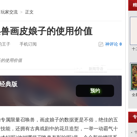
精
玩家交流
>
正文
唤兽画皮娘子的使用价值
的王子
手机订阅
神评论
0
十
子的使用价值
新闻导语
2经典版
预约
全
专
属限量召唤兽，画皮娘子的数据更是不俗，绝佳的五
带技能，还拥有古典戏剧中的花旦造型，一举一动霸气十