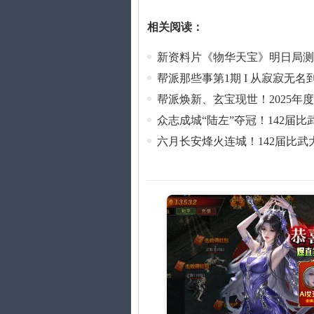
相关阅读：
新资料片《物华天宝》明日局测
帮派那些事第1期 I 从寂寂无
帮派焕新、玄宝现世！2025年
众志成城“陆左”夺冠！142届
六月长安烽火连城！142届比武