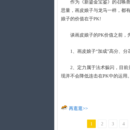
网游玩
作为《新鎏金宝鉴》的召唤兽，
思量，画皮娘子与龙马一样，都
娘子的价值在于PK!
谈画皮娘子的PK价值之前，
1、画皮娘子“加成”高分、分
2、定力属于法术躲闪，目前并
现并不会降低连击在PK中的运用
再逛逛>>
1
2
3
4