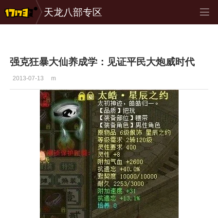
天龙八部专区
专区_《大话西游Online》
>
图文推荐
>
正文
强克狂暴大仙养成学：见证平民大炮威时代
2013-07-13
m