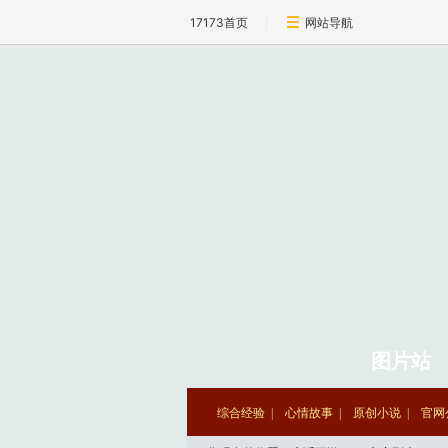
17173首页
网站导航
图片站
综合经验
心情故事
原创小说
官网