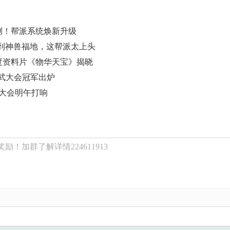
测！帮派系统焕新升级
名到神兽福地，这帮派太上头
年度资料片《物华天宝》揭晓
比武大会冠军出炉
武大会明午打响
励！加群了解详情224611913