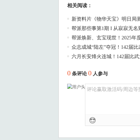
相关阅读：
新资料片《物华天宝》明日局
帮派那些事第1期 I 从寂寂无
帮派焕新、玄宝现世！2025
众志成城“陆左”夺冠！142届
六月长安烽火连城！142届比
0
0
条评论
人参与
评论赢取激活码/周边等奖