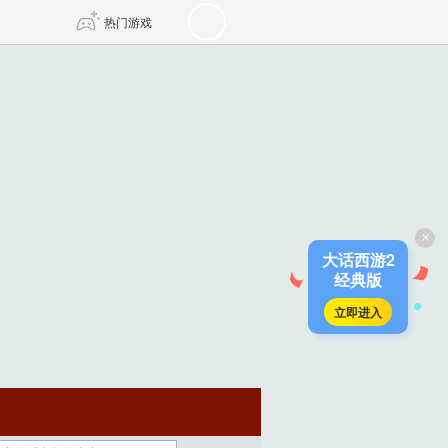
热门游戏
DNF
传奇4
剑网3旗舰版
新天龙八部
×
自由
诛仙世界
仙剑世界
大话西游2
经典版
立即进入