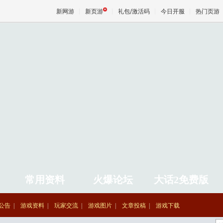
新网游
新页游
礼包/激活码
今日开服
热门页游
魔兽
天堂
王权与
常用资料
火爆论坛
大话2免费版
公告
游戏资料
玩家交流
游戏图片
文章投稿
游戏下载