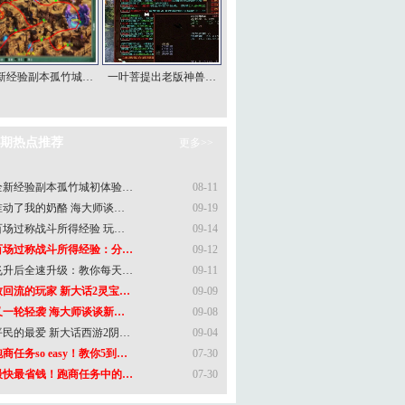
新经验副本孤竹城…
一叶菩提出老版神兽…
期热点推荐
更多>>
全新经验副本孤竹城初体验…
08-11
谁动了我的奶酪 海大师谈…
09-19
百场过称战斗所得经验 玩…
09-14
百场过称战斗所得经验：分…
09-12
飞升后全速升级：教你每天…
09-11
致回流的玩家 新大话2灵宝…
09-09
又一轮轻袭 海大师谈谈新…
09-08
平民的最爱 新大话西游2阴…
09-04
商任务so easy！教你5到…
07-30
最快最省钱！跑商任务中的…
07-30