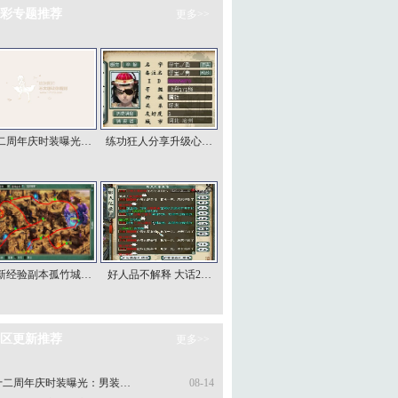
彩专题推荐
更多>>
二周年庆时装曝光…
练功狂人分享升级心…
新经验副本孤竹城…
好人品不解释 大话2…
区更新推荐
更多>>
十二周年庆时装曝光：男装…
08-14