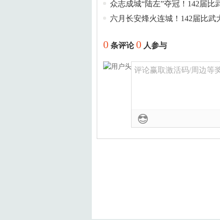
众志成城“陆左”夺冠！142届
六月长安烽火连城！142届比武
0
0
条评论
人参与
评论赢取激活码/周边等奖励