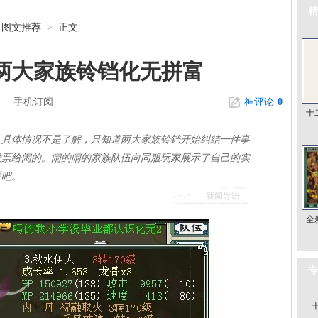
精
图文推荐
>
正文
两大家族铃铛化无拼富
手机订阅
神评论
0
十
，具体情况不是了解，只知道两大家族铃铛开始纠结一件事
投票给闹的。闹的闹的家族队伍向同服玩家展示了自己的实
看吧。
新闻导语
全
专