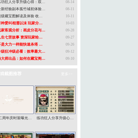
练功狂人分享升级心得：双…
08-14
全新经验副本孤竹城初体验…
08-11
超级藏宝图解读及体验 收…
10-11
有种爱叫相濡以沫 玩家分…
10-03
玩家客观分析：画皮分花与…
09-28
人生七苦故事 资深玩家给…
09-27
不是大力一样能快速杀塔 …
09-26
升级狂冲级必看：效率最大…
09-12
海大师出品：如何在藏宝阁…
09-10
戏截图推荐
更多>>
二周年庆时装曝光…
练功狂人分享升级心…