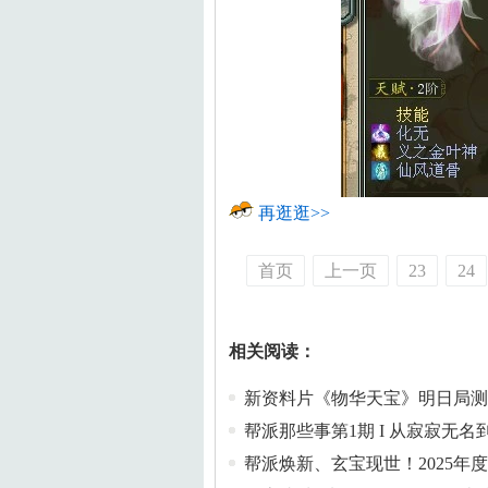
再逛逛>>
首页
上一页
23
24
相关阅读：
新资料片《物华天宝》明日局测
帮派那些事第1期 I 从寂寂无
帮派焕新、玄宝现世！2025年