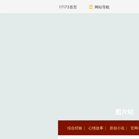
17173首页
网站导航
图片站
综合经验
心情故事
原创小说
官网