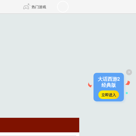
热门游戏
DNF
传奇4
剑网3旗舰版
新天龙八部
×
自由
诛仙世界
新仙侠5
大话西游2
经典版
立即进入