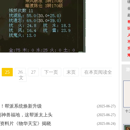
游
25
26
27
下一页
末页
在本页阅读全
文
！帮派系统焕新升级
(2025-06-27)
十
名到神兽福地，这帮派太上头
(2025-06-27)
度资料片《物华天宝》揭晓
(2025-06-24)