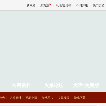
新网游
新页游
礼包/激活码
今日开服
热门页游
魔兽
天堂
王权与
常用资料
火爆论坛
大话2免费版
公告
游戏资料
玩家交流
游戏图片
文章投稿
游戏下载