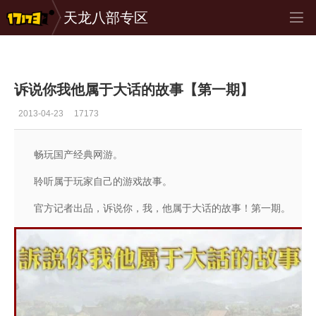
天龙八部专区
专区_《大话西游Online》
>
大话杂文
>
正文
诉说你我他属于大话的故事【第一期】
2013-04-23
17173
畅玩国产经典网游。
聆听属于玩家自己的游戏故事。
官方记者出品，诉说你，我，他属于大话的故事！第一期。